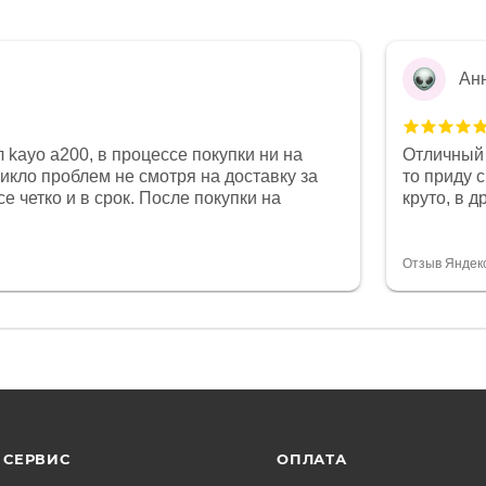
Ан
 kayo a200, в процессе покупки ни на
Отличный 
никло проблем не смотря на доставку за
то приду 
е четко и в срок. После покупки на
круто, в 
был 0, при этом представители магазина
все чеки 
связи и в итоге проблема была решена.
поставил
орит о небезразличии к клиенту после
спасибо о
Отзыв Яндек
то на сегодняшний день редкость.
объясняют
СЕРВИС
ОПЛАТА