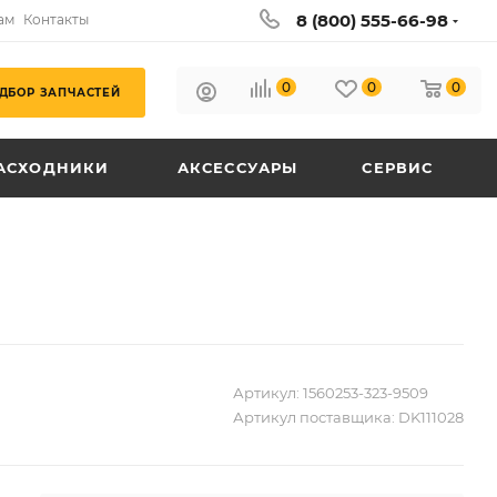
8 (800) 555-66-98
ам
Контакты
0
0
0
ДБОР ЗАПЧАСТЕЙ
АСХОДНИКИ
АКСЕССУАРЫ
СЕРВИС
Артикул:
1560253-323-9509
Артикул поставщика:
DK111028