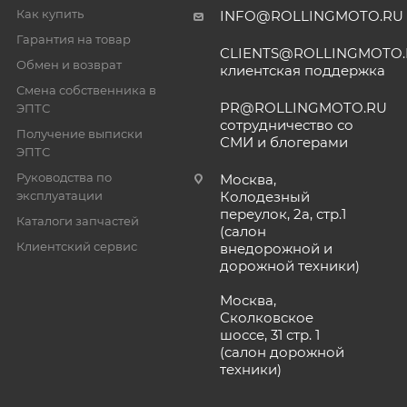
Как купить
INFO@ROLLINGMOTO.RU
Гарантия на товар
CLIENTS@ROLLINGMOTO
Обмен и возврат
клиентская поддержка
Смена собственника в
PR@ROLLINGMOTO.RU
ЭПТС
сотрудничество со
Получение выписки
СМИ и блогерами
ЭПТС
Руководства по
Москва,
эксплуатации
Колодезный
переулок, 2а, стр.1
Каталоги запчастей
(салон
Клиентский сервис
внедорожной и
дорожной техники)
Москва,
Сколковское
шоссе, 31 стр. 1
(салон дорожной
техники)