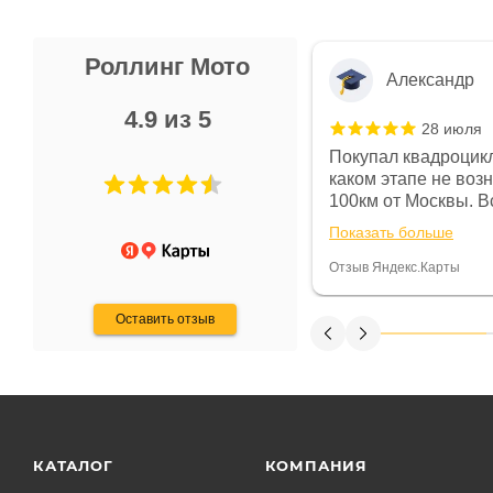
Роллинг Мото
Александр
4.9 из 5
28 июля
 в магазине чисто, цены везде
Покупал квадроцикл
огут. Не понравились условия
каком этапе не воз
предоплата и дают только на год)
100км от Москвы. Вс
ают что человек купит и
спидометре всегда 
Показать больше
некому.
постоянно были на 
Считаю, что это гов
Отзыв Яндекс.Карты
получения денег, ч
Оставить отзыв
КАТАЛОГ
КОМПАНИЯ