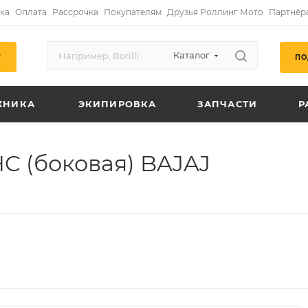
ка
Оплата
Рассрочка
Покупателям
Друзья Роллинг Мото
Партнёр
Каталог
ПО
Г
ХНИКА
ЭКИПИРОВКА
ЗАПЧАСТИ
Р
C (боковая) BAJAJ