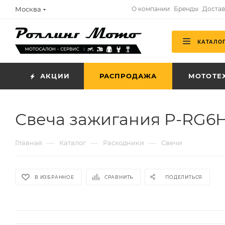
Москва
О компании
Бренды
Достав
КАТАЛО
АКЦИИ
РАСПРОДАЖА
МОТОТЕ
Свеча зажигания P-RG6H
—
—
—
Главная
Каталог
Расходники
Свечи
В ИЗБРАННОЕ
СРАВНИТЬ
ПОДЕЛИТЬСЯ