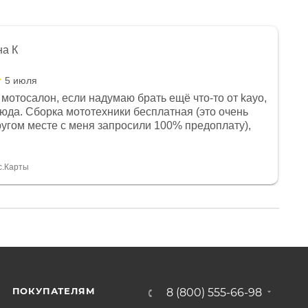
на К
5 июля
мотосалон, если надумаю брать ещё что-то от kayo,
сюда. Сборка мототехники бесплатная (это очень
другом месте с меня запросили 100% предоплату),
и документы выдали. Брала технику с ПТС, на учёт
а вообще без проблем. Менеджеру Юлии большое
тдельное, всегда на связи, очень детально всё
с.Карты
. 👍
ПОКУПАТЕЛЯМ
8 (800) 555-66-98