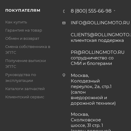
ПОКУПАТЕЛЯМ
8 (800) 555-66-98
Как купить
INFO@ROLLINGMOTO.RU
Гарантия на товар
CLIENTS@ROLLINGMOTO
Обмен и возврат
клиентская поддержка
Смена собственника в
PR@ROLLINGMOTO.RU
ЭПТС
сотрудничество со
Получение выписки
СМИ и блогерами
ЭПТС
Руководства по
Москва,
эксплуатации
Колодезный
переулок, 2а, стр.1
Каталоги запчастей
(салон
Клиентский сервис
внедорожной и
дорожной техники)
Москва,
Сколковское
шоссе, 31 стр. 1
(салон дорожной