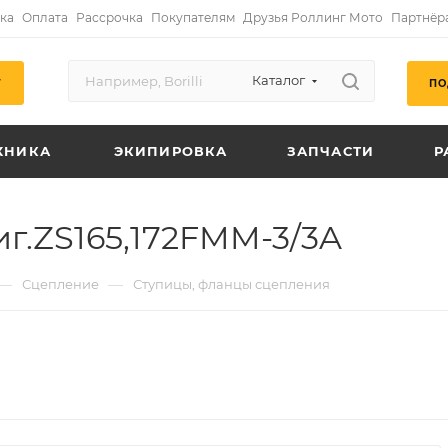
ка
Оплата
Рассрочка
Покупателям
Друзья Роллинг Мото
Партнёр
Каталог
ПО
Г
ХНИКА
ЭКИПИРОВКА
ЗАПЧАСТИ
Р
г.ZS165,172FMM-3/3A
—
—
Сцепление
Ступицы, фланцы сцепления