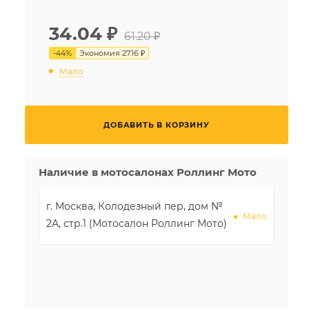
34.04
₽
61.20 ₽
-
44
%
Экономия
27.16 ₽
Мало
ДОБАВИТЬ В КОРЗИНУ
Наличие в мотосалонах Роллинг Мото
г. Москва, Колодезный пер, дом №
Мало
2А, стр.1 (Мотосалон Роллинг Мото)