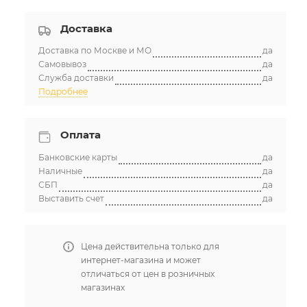
Доставка
Доставка по Москве и МО
да
Самовывоз
да
Служба доставки
да
Подробнее
Оплата
Банковские карты
да
Наличные
да
СБП
да
Выставить счет
да
Цена действительна только для
интернет-магазина и может
отличаться от цен в розничных
магазинах