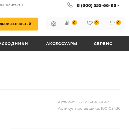
8 (800) 555-66-98
ам
Контакты
0
0
0
ДБОР ЗАПЧАСТЕЙ
АСХОДНИКИ
АКСЕССУАРЫ
СЕРВИС
Артикул:
1560293-841-3642
Артикул поставщика:
100103436