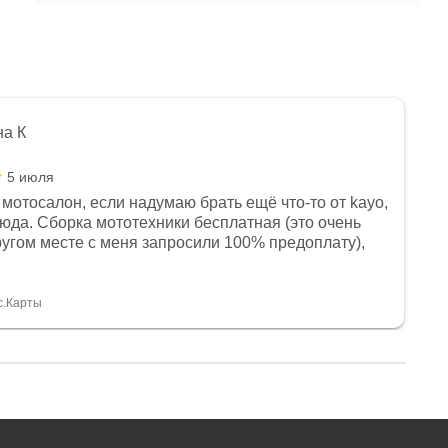
на К
5 июля
мотосалон, если надумаю брать ещё что-то от kayo,
сюда. Сборка мототехники бесплатная (это очень
другом месте с меня запросили 100% предоплату),
и документы выдали. Брала технику с ПТС, на учёт
а вообще без проблем. Менеджеру Юлии большое
тдельное, всегда на связи, очень детально всё
с.Карты
. 👍