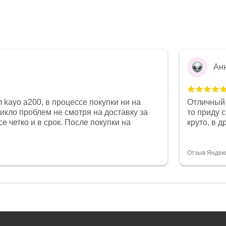
Ан
 kayo a200, в процессе покупки ни на
Отличный 
никло проблем не смотря на доставку за
то приду 
е четко и в срок. После покупки на
круто, в 
был 0, при этом представители магазина
все чеки 
связи и в итоге проблема была решена.
поставил
орит о небезразличии к клиенту после
спасибо о
Отзыв Яндек
то на сегодняшний день редкость.
объясняют