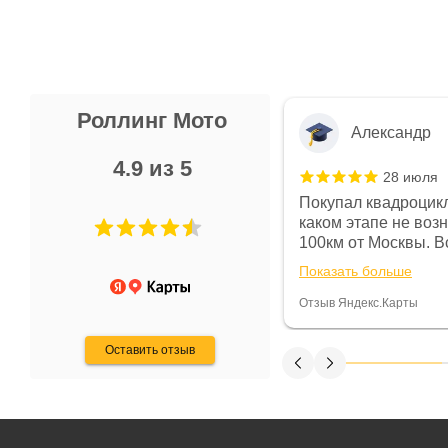
Роллинг Мото
Александр
4.9 из 5
28 июля
 в магазине чисто, цены везде
Покупал квадроцикл
огут. Не понравились условия
каком этапе не воз
предоплата и дают только на год)
100км от Москвы. Вс
ают что человек купит и
спидометре всегда 
Показать больше
некому.
постоянно были на 
Считаю, что это гов
Отзыв Яндекс.Карты
получения денег, ч
Оставить отзыв