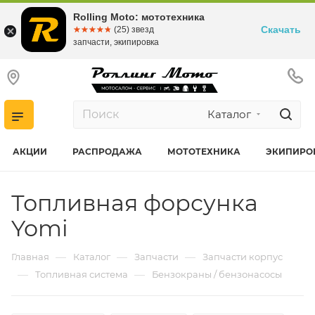
Rolling Moto: мототехника
Скачать
☆☆☆☆☆
★★★★★
(25) звезд
запчасти, экипировка
Каталог
АКЦИИ
РАСПРОДАЖА
МОТОТЕХНИКА
ЭКИПИРО
Топливная форсунка
Yomi
—
—
—
Главная
Каталог
Запчасти
Запчасти корпус
—
—
Топливная система
Бензокраны / бензонасосы