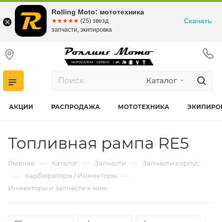
Rolling Moto: мототехника
Скачать
☆☆☆☆☆
★★★★★
(25) звезд
запчасти, экипировка
Каталог
АКЦИИ
РАСПРОДАЖА
МОТОТЕХНИКА
ЭКИПИРО
Топливная рампа RE5
—
—
—
Главная
Каталог
Запчасти
Запчасти корпус
—
—
Карбюраторы / Инжекторы
Инжекторы и запчасти к ним