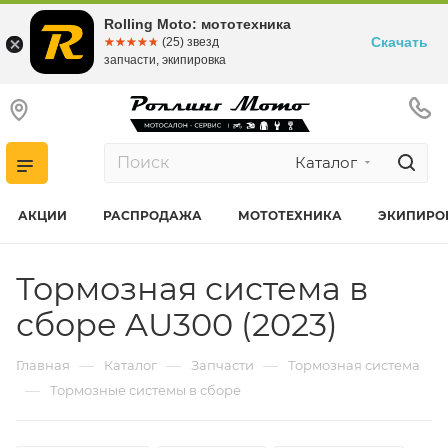
Rolling Moto: мототехника
Скачать
☆☆☆☆☆
★★★★★
(25) звезд
запчасти, экипировка
Каталог
АКЦИИ
РАСПРОДАЖА
МОТОТЕХНИКА
ЭКИПИРО
Тормозная система в
сборе AU300 (2023)
—
—
—
Главная
Каталог
Запчасти
Тормозная система
—
Тормозные системы в сборе