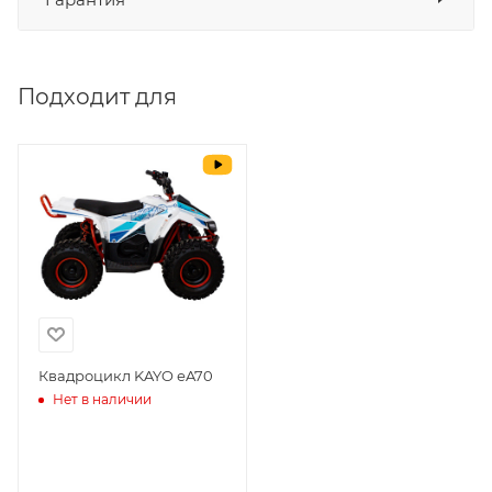
СБП
да
Выставить счет
да
Подходит для
Уважаемые пользователи, в настоящем
блоке размещены документы, с
которыми необходимо ознакомиться
покупателю, в случае приобретения
товара в нашем салоне. Здесь
размещены общие сведения по
решению возможных гарантийных
случаев и образцы необходимых для
заполнения документов. Обращаем
Ваше внимание на то, что конкретные
гарантийные обязательства на
Квадроцикл KAYO еA70
Нет в наличии
приобретаемую технику подробно
изложены в Руководстве по
эксплуатации (сервисной книжке), там
же находится гарантийный талон.