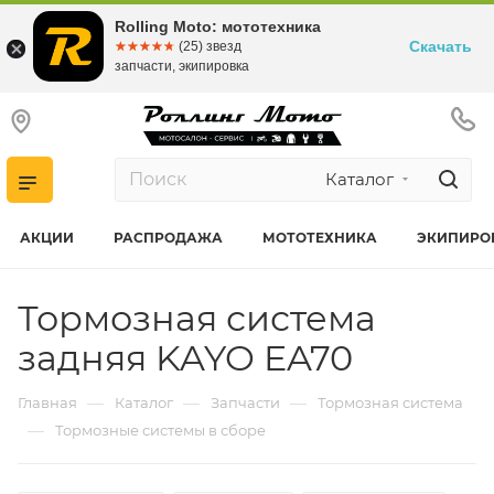
Rolling Moto: мототехника
Скачать
☆☆☆☆☆
★★★★★
(25) звезд
запчасти, экипировка
Каталог
АКЦИИ
РАСПРОДАЖА
МОТОТЕХНИКА
ЭКИПИРО
Тормозная система
задняя KAYO EA70
—
—
—
Главная
Каталог
Запчасти
Тормозная система
—
Тормозные системы в сборе