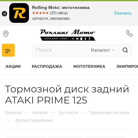
Rolling Moto: мототехника
Скачать
☆☆☆☆☆
★★★★★
(25) звезд
запчасти, экипировка
Каталог
АКЦИИ
РАСПРОДАЖА
МОТОТЕХНИКА
ЭКИПИРО
Тормозной диск задний
ATAKI PRIME 125
—
—
—
Главная
Каталог
Запчасти
Тормозная система
—
Диски тормозные