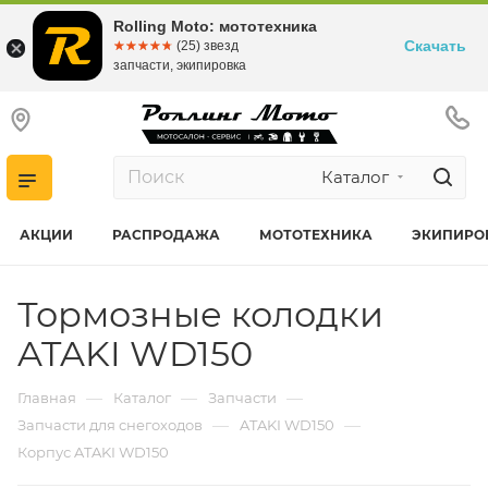
Rolling Moto: мототехника
Скачать
☆☆☆☆☆
★★★★★
(25) звезд
запчасти, экипировка
Каталог
АКЦИИ
РАСПРОДАЖА
МОТОТЕХНИКА
ЭКИПИРО
Тормозные колодки
ATAKI WD150
—
—
—
Главная
Каталог
Запчасти
—
—
Запчасти для снегоходов
ATAKI WD150
Корпус ATAKI WD150