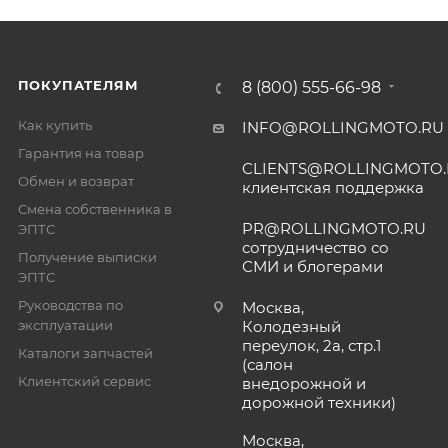
ПОКУПАТЕЛЯМ
8 (800) 555-66-98
Как купить
INFO@ROLLINGMOTO.RU
Гарантия на товар
CLIENTS@ROLLINGMOTO
Обмен и возврат
клиентская поддержка
Смена собственника в
PR@ROLLINGMOTO.RU
ЭПТС
сотрудничество со
Получение выписки
СМИ и блогерами
ЭПТС
Руководства по
Москва,
эксплуатации
Колодезный
переулок, 2а, стр.1
Каталоги запчастей
(салон
Клиентский сервис
внедорожной и
дорожной техники)
Москва,