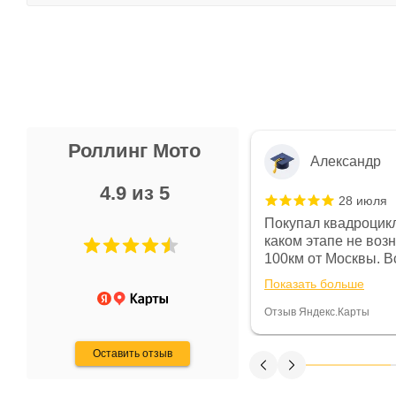
Роллинг Мото
Александр
4.9 из 5
28 июля
 в магазине чисто, цены везде
Покупал квадроцикл
огут. Не понравились условия
каком этапе не воз
предоплата и дают только на год)
100км от Москвы. Вс
ают что человек купит и
спидометре всегда 
Показать больше
некому.
постоянно были на 
Считаю, что это гов
Отзыв Яндекс.Карты
получения денег, ч
Оставить отзыв