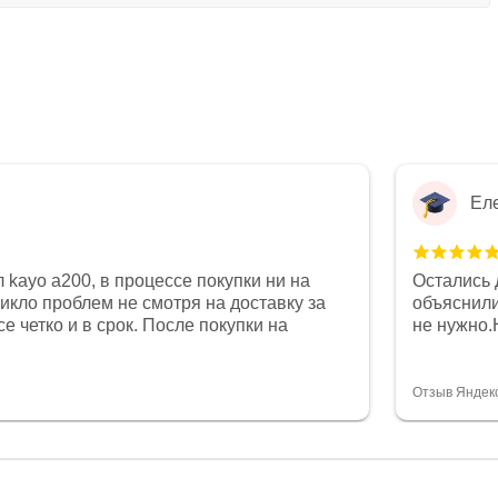
Ел
 kayo a200, в процессе покупки ни на
Остались 
никло проблем не смотря на доставку за
объяснили
е четко и в срок. После покупки на
не нужно.
был 0, при этом представители магазина
комфортна
связи и в итоге проблема была решена.
полностью
орит о небезразличии к клиенту после
огромное 
Отзыв Яндек
то на сегодняшний день редкость.
терпение