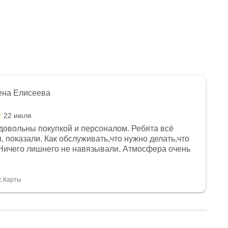
ена Елисеева
22 июля
довольны покупкой и персоналом. Ребята всё
, показали. Как обслуживать,что нужно делать,что
Ничего лишнего не навязывали. Атмосфера очень
я, помогли с доставкой. Сам аппарат так же
 устроил нас, нашли именно то, что хотел P. S
спасибо Дмитрию, за клиентоориентированность и
с.Карты