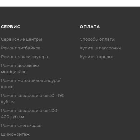
СЕРВИС
ОПЛАТА
Сервисные центры
Способы оплаты
Ремонт питбайков
Купить в рассрочку
Ремонт макси скутера
Купить в кредит
Ремонт дорожных
мотоциклов
Ремонт мотоциклов эндуро/
кросс
Ремонт квадроциклов 50 - 190
куб.см
Ремонт квадроциклов 200 -
400 куб.см
Ремонт снегоходов
Шиномонтаж