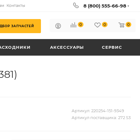
8 (800) 555-66-98
ам
Контакты
0
0
0
ДБОР ЗАПЧАСТЕЙ
АСХОДНИКИ
АКСЕССУАРЫ
СЕРВИС
381)
Артикул:
220254-151-9349
Артикул поставщика:
272 S3