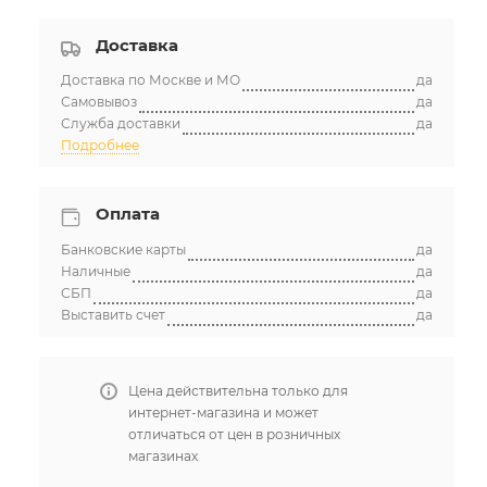
Доставка
Доставка по Москве и МО
да
Самовывоз
да
Служба доставки
да
Подробнее
Оплата
Банковские карты
да
Наличные
да
СБП
да
Выставить счет
да
Цена действительна только для
интернет-магазина и может
отличаться от цен в розничных
магазинах