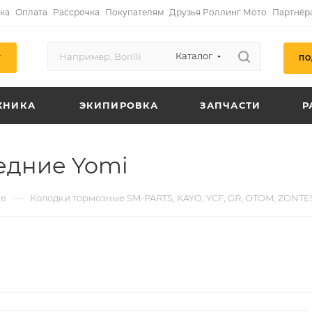
ка
Оплата
Рассрочка
Покупателям
Друзья Роллинг Мото
Партнёр
Каталог
ПО
Г
ХНИКА
ЭКИПИРОВКА
ЗАПЧАСТИ
Р
едние Yomi
—
ые
Колодки тормозные SM-PARTS, KAYO, YCF, GR, OTOM, ZONTE