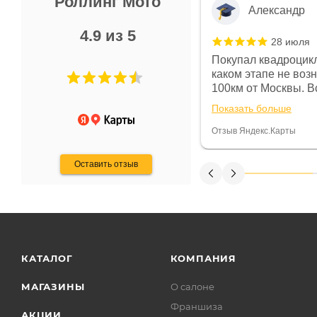
Роллинг Мото
Александр
4.9 из 5
28 июля
 в магазине чисто, цены везде
Покупал квадроцикл
огут. Не понравились условия
каком этапе не воз
предоплата и дают только на год)
100км от Москвы. Вс
ают что человек купит и
спидометре всегда 
Показать больше
некому.
постоянно были на 
Считаю, что это гов
Отзыв Яндекс.Карты
получения денег, ч
Оставить отзыв
КАТАЛОГ
КОМПАНИЯ
МАГАЗИНЫ
О салоне
Франшиза
АКЦИИ