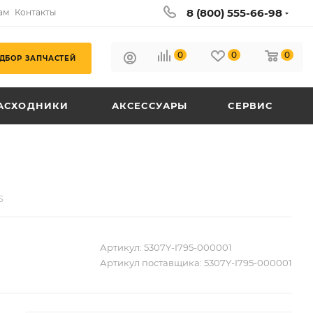
8 (800) 555-66-98
ам
Контакты
0
0
0
ДБОР ЗАПЧАСТЕЙ
АСХОДНИКИ
АКСЕССУАРЫ
СЕРВИС
S
Артикул:
5307Y-I795-000001
Артикул поставщика:
5307Y-I795-000001