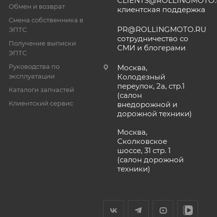
CLIENTS@ROLLINGMOTO
Обмен и возврат
клиентская поддержка
Смена собственника в
PR@ROLLINGMOTO.RU
ЭПТС
сотрудничество со
Получение выписки
СМИ и блогерами
ЭПТС
Руководства по
Москва,
эксплуатации
Колодезный
переулок, 2а, стр.1
Каталоги запчастей
(салон
Клиентский сервис
внедорожной и
дорожной техники)
Москва,
Сколковское
шоссе, 31 стр. 1
(салон дорожной
техники)