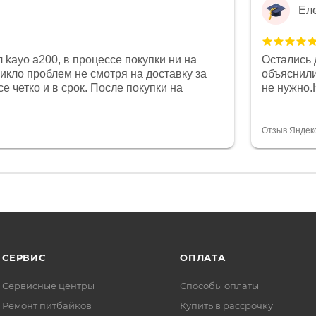
Ел
 kayo a200, в процессе покупки ни на
Остались 
никло проблем не смотря на доставку за
объяснили
е четко и в срок. После покупки на
не нужно.
был 0, при этом представители магазина
комфортна
связи и в итоге проблема была решена.
полностью
орит о небезразличии к клиенту после
огромное 
Отзыв Яндек
то на сегодняшний день редкость.
терпение
СЕРВИС
ОПЛАТА
Сервисные центры
Способы оплаты
Ремонт питбайков
Купить в рассрочку