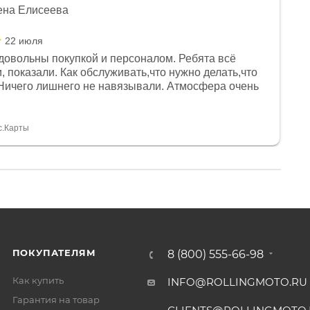
ена Елисеева
22 июля
довольны покупкой и персоналом. Ребята всё
, показали. Как обслуживать,что нужно делать,что
Ничего лишнего не навязывали. Атмосфера очень
я, помогли с доставкой. Сам аппарат так же
 устроил нас, нашли именно то, что хотел P. S
спасибо Дмитрию, за клиентоориентированность и
с.Карты
ПОКУПАТЕЛЯМ
8 (800) 555-66-98
Как купить
INFO@ROLLINGMOTO.RU
Гарантия на товар