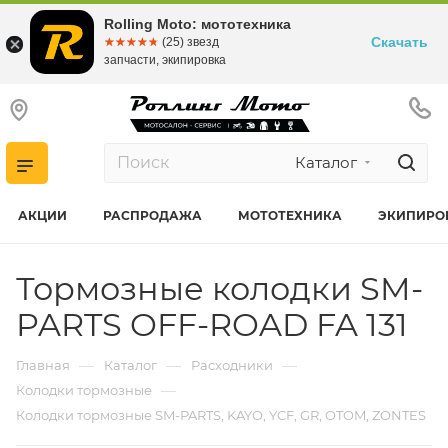
Rolling Moto: мототехника
Скачать
☆☆☆☆☆
★★★★★
(25) звезд
запчасти, экипировка
Каталог
АКЦИИ
РАСПРОДАЖА
МОТОТЕХНИКА
ЭКИПИРО
Тормозные колодки SM-
PARTS OFF-ROAD FA 131
—
—
—
Главная
Каталог
Расходники
—
Колодки тормозные
Колодки тормозные SM-PARTS, KAYO, YCF, GR, OTOM, ZONTES