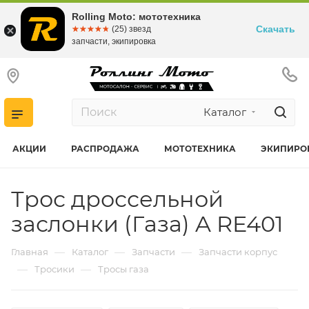
Rolling Moto: мототехника
Скачать
☆☆☆☆☆
★★★★★
(25) звезд
запчасти, экипировка
Каталог
АКЦИИ
РАСПРОДАЖА
МОТОТЕХНИКА
ЭКИПИРО
Трос дроссельной
заслонки (Газа) A RE401
—
—
—
Главная
Каталог
Запчасти
Запчасти корпус
—
—
Тросики
Тросы газа