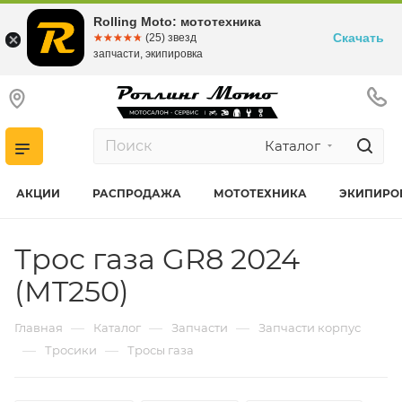
Rolling Moto: мототехника
Скачать
☆☆☆☆☆
★★★★★
(25) звезд
запчасти, экипировка
Каталог
АКЦИИ
РАСПРОДАЖА
МОТОТЕХНИКА
ЭКИПИРО
Трос газа GR8 2024
(MT250)
—
—
—
Главная
Каталог
Запчасти
Запчасти корпус
—
—
Тросики
Тросы газа