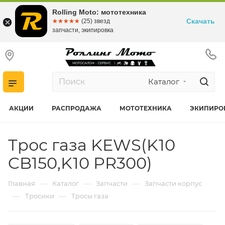
Rolling Moto: мототехника
Скачать
☆☆☆☆☆
★★★★★
(25) звезд
запчасти, экипировка
Каталог
АКЦИИ
РАСПРОДАЖА
МОТОТЕХНИКА
ЭКИПИРО
Трос газа KEWS(K10
CB150,K10 PR300)
—
—
—
Главная
Каталог
Запчасти
Запчасти корпус
—
—
Тросики
Тросы газа