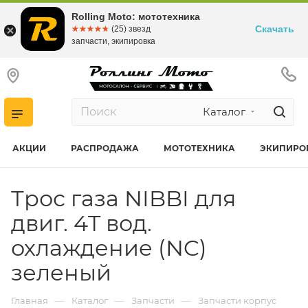
Rolling Moto: мототехника
Скачать
☆☆☆☆☆
★★★★★
(25) звезд
запчасти, экипировка
Каталог
АКЦИИ
РАСПРОДАЖА
МОТОТЕХНИКА
ЭКИПИРО
Трос газа NIBBI для
двиг. 4T вод.
охлаждение (NC)
зеленый
—
—
—
Главная
Каталог
Запчасти
Запчасти корпус