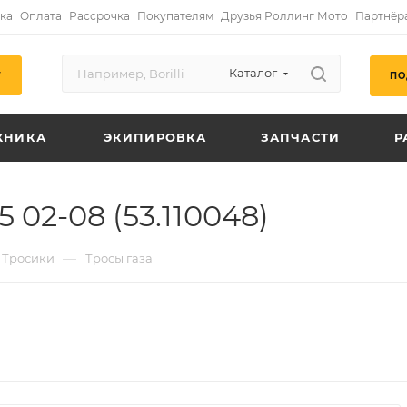
ка
Оплата
Рассрочка
Покупателям
Друзья Роллинг Мото
Партнёр
Каталог
ПО
Г
ХНИКА
ЭКИПИРОВКА
ЗАПЧАСТИ
Р
 02-08 (53.110048)
—
Тросики
Тросы газа