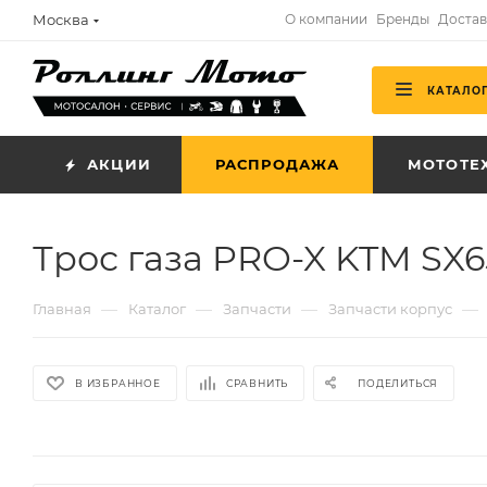
Москва
О компании
Бренды
Достав
КАТАЛО
АКЦИИ
РАСПРОДАЖА
МОТОТЕ
Трос газа PRO-X KTM SX65
—
—
—
—
Главная
Каталог
Запчасти
Запчасти корпус
В ИЗБРАННОЕ
СРАВНИТЬ
ПОДЕЛИТЬСЯ