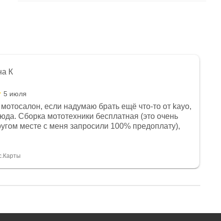
на К
5 июля
мотосалон, если надумаю брать ещё что-то от kayo,
сюда. Сборка мототехники бесплатная (это очень
другом месте с меня запросили 100% предоплату),
и документы выдали. Брала технику с ПТС, на учёт
а вообще без проблем. Менеджеру Юлии большое
тдельное, всегда на связи, очень детально всё
с.Карты
. 👍