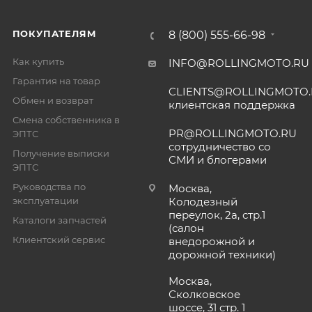
ПОКУПАТЕЛЯМ
8 (800) 555-66-98
Как купить
INFO@ROLLINGMOTO.RU
Гарантия на товар
CLIENTS@ROLLINGMOTO
Обмен и возврат
клиентская поддержка
Смена собственника в
PR@ROLLINGMOTO.RU
ЭПТС
сотрудничество со
Получение выписки
СМИ и блогерами
ЭПТС
Руководства по
Москва,
эксплуатации
Колодезный
переулок, 2а, стр.1
Каталоги запчастей
(салон
Клиентский сервис
внедорожной и
дорожной техники)
Москва,
Сколковское
шоссе, 31 стр. 1