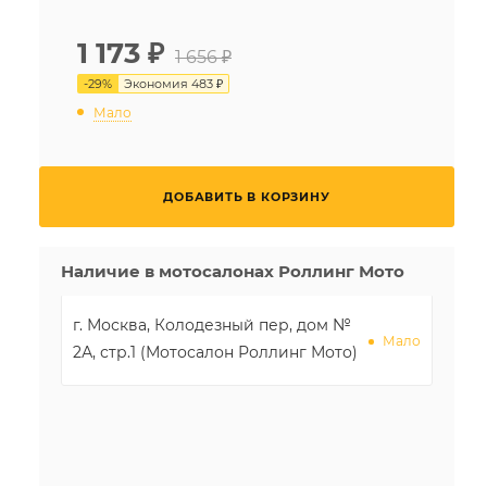
1 173
₽
1 656 ₽
-
29
%
Экономия
483 ₽
Мало
ДОБАВИТЬ В КОРЗИНУ
Наличие в мотосалонах Роллинг Мото
г. Москва, Колодезный пер, дом №
Мало
2А, стр.1 (Мотосалон Роллинг Мото)