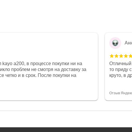
Ан
 kayo a200, в процессе покупки ни на
Отличный 
никло проблем не смотря на доставку за
то приду 
е четко и в срок. После покупки на
круто, в 
был 0, при этом представители магазина
все чеки 
связи и в итоге проблема была решена.
поставил
орит о небезразличии к клиенту после
спасибо о
Отзыв Яндек
то на сегодняшний день редкость.
объясняют