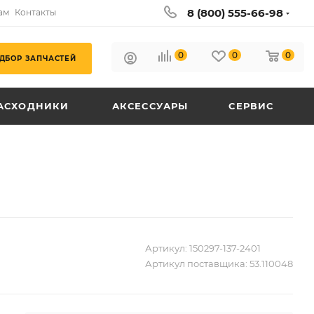
8 (800) 555-66-98
ам
Контакты
0
0
0
ДБОР ЗАПЧАСТЕЙ
АСХОДНИКИ
АКСЕССУАРЫ
СЕРВИС
Артикул:
150297-137-2401
Артикул поставщика:
53.110048