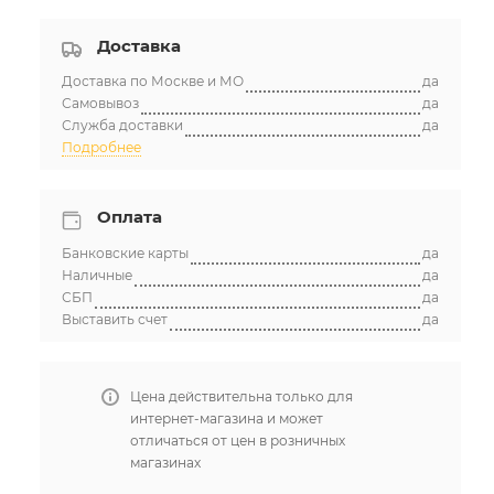
Доставка
Доставка по Москве и МО
да
Самовывоз
да
Служба доставки
да
Подробнее
Оплата
Банковские карты
да
Наличные
да
СБП
да
Выставить счет
да
Цена действительна только для
интернет-магазина и может
отличаться от цен в розничных
магазинах