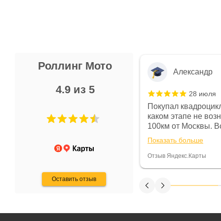
Роллинг Мото
Александр
4.9 из 5
28 июля
 в магазине чисто, цены везде
Покупал квадроцикл
огут. Не понравились условия
каком этапе не воз
предоплата и дают только на год)
100км от Москвы. Вс
ают что человек купит и
спидометре всегда 
Показать больше
некому.
постоянно были на 
Считаю, что это гов
Отзыв Яндекс.Карты
получения денег, ч
Оставить отзыв