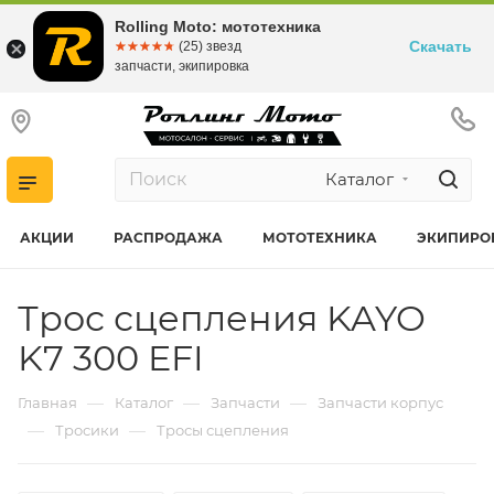
Rolling Moto: мототехника
Скачать
☆☆☆☆☆
★★★★★
(25) звезд
запчасти, экипировка
Каталог
АКЦИИ
РАСПРОДАЖА
МОТОТЕХНИКА
ЭКИПИРО
Трос сцепления KAYO
K7 300 EFI
—
—
—
Главная
Каталог
Запчасти
Запчасти корпус
—
—
Тросики
Тросы сцепления