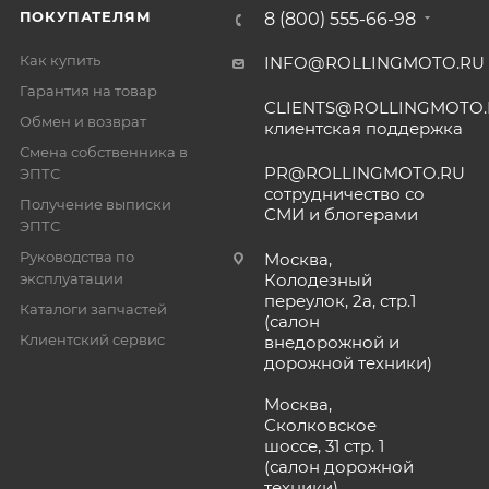
ПОКУПАТЕЛЯМ
8 (800) 555-66-98
Как купить
INFO@ROLLINGMOTO.RU
Гарантия на товар
CLIENTS@ROLLINGMOTO
Обмен и возврат
клиентская поддержка
Смена собственника в
PR@ROLLINGMOTO.RU
ЭПТС
сотрудничество со
Получение выписки
СМИ и блогерами
ЭПТС
Руководства по
Москва,
эксплуатации
Колодезный
переулок, 2а, стр.1
Каталоги запчастей
(салон
Клиентский сервис
внедорожной и
дорожной техники)
Москва,
Сколковское
шоссе, 31 стр. 1
(салон дорожной
техники)