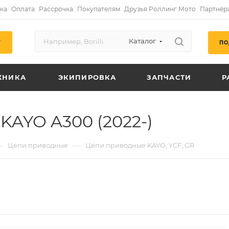
ка
Оплата
Рассрочка
Покупателям
Друзья Роллинг Мото
Партнёр
Каталог
ПО
Г
ХНИКА
ЭКИПИРОВКА
ЗАПЧАСТИ
Р
KAYO A300 (2022-)
—
—
Цепи приводные
Цепи приводные KAYO, YCF, GR