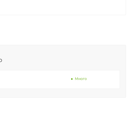
о
Много