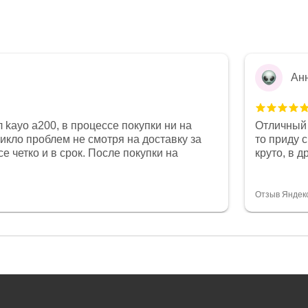
Ан
 kayo a200, в процессе покупки ни на
Отличный 
никло проблем не смотря на доставку за
то приду 
е четко и в срок. После покупки на
круто, в 
был 0, при этом представители магазина
все чеки 
связи и в итоге проблема была решена.
поставил
орит о небезразличии к клиенту после
спасибо о
Отзыв Яндек
то на сегодняшний день редкость.
объясняют