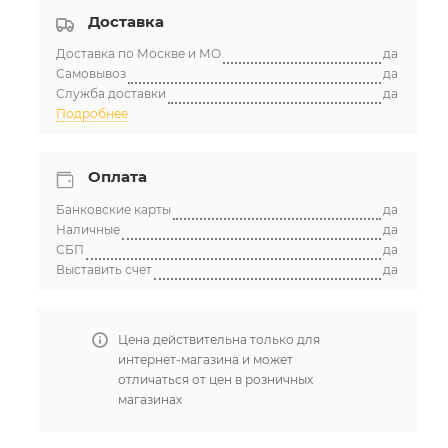
Доставка
Доставка по Москве и МО
да
Самовывоз
да
Служба доставки
да
Подробнее
Оплата
Банковские карты
да
Наличные
да
СБП
да
Выставить счет
да
Цена действительна только для
интернет-магазина и может
отличаться от цен в розничных
магазинах