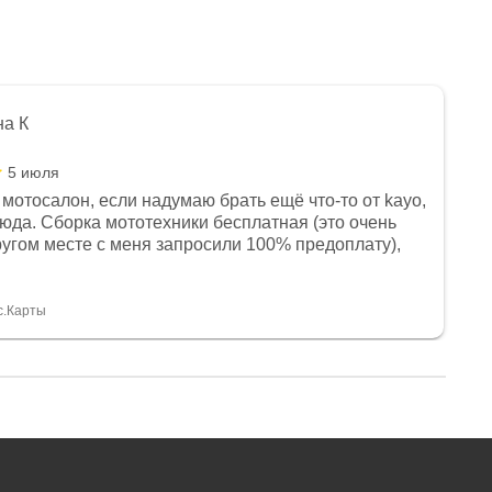
на К
5 июля
мотосалон, если надумаю брать ещё что-то от kayo,
сюда. Сборка мототехники бесплатная (это очень
другом месте с меня запросили 100% предоплату),
и документы выдали. Брала технику с ПТС, на учёт
а вообще без проблем. Менеджеру Юлии большое
тдельное, всегда на связи, очень детально всё
с.Карты
. 👍