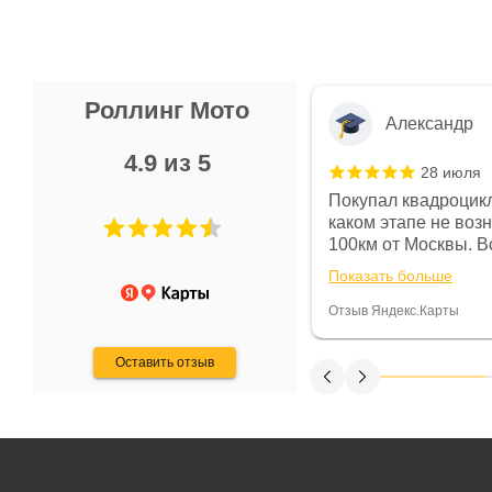
Роллинг Мото
Александр
4.9 из 5
28 июля
 в магазине чисто, цены везде
Покупал квадроцикл
огут. Не понравились условия
каком этапе не воз
предоплата и дают только на год)
100км от Москвы. Вс
ают что человек купит и
спидометре всегда 
Показать больше
некому.
постоянно были на 
Считаю, что это гов
Отзыв Яндекс.Карты
получения денег, ч
Оставить отзыв