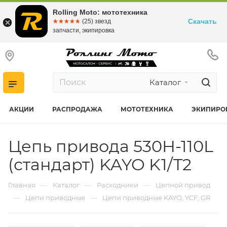
Rolling Moto: мототехника
Скачать
☆☆☆☆☆
★★★★★
(25) звезд
запчасти, экипировка
Каталог
АКЦИИ
РАСПРОДАЖА
МОТОТЕХНИКА
ЭКИПИРО
Цепь привода 530H-110L
(стандарт) KAYO K1/T2
—
—
—
Главная
Каталог
Расходники
Цепной привод
—
—
Цепи приводные
Цепи приводные KAYO, YCF, GR