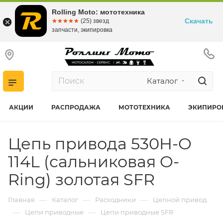
Rolling Moto: мототехника
Скачать
☆☆☆☆☆
★★★★★
(25) звезд
запчасти, экипировка
Каталог
АКЦИИ
РАСПРОДАЖА
МОТОТЕХНИКА
ЭКИПИРО
Цепь привода 530H-O
114L (сальниковая O-
Ring) золотая SFR
—
—
—
Главная
Каталог
Расходники
Цепной привод
—
—
Цепи приводные
Цепи приводные SFR