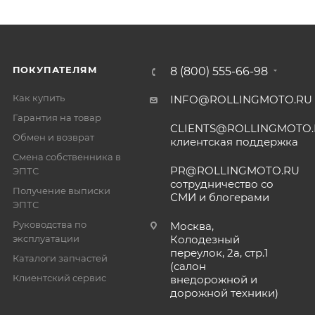
ПОКУПАТЕЛЯМ
8 (800) 555-66-98
Как купить
INFO@ROLLINGMOTO.RU
Гарантия на товар
CLIENTS@ROLLINGMOTO
Обмен и возврат
клиентская поддержка
Смена собственника в
PR@ROLLINGMOTO.RU
ЭПТС
сотрудничество со
Получение выписки
СМИ и блогерами
ЭПТС
Руководства по
Москва,
эксплуатации
Колодезный
переулок, 2а, стр.1
Каталоги запчастей
(салон
Клиентский сервис
внедорожной и
дорожной техники)