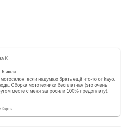
на К
5 июля
мотосалон, если надумаю брать ещё что-то от kayo,
сюда. Сборка мототехники бесплатная (это очень
другом месте с меня запросили 100% предоплату),
и документы выдали. Брала технику с ПТС, на учёт
а вообще без проблем. Менеджеру Юлии большое
тдельное, всегда на связи, очень детально всё
с.Карты
. 👍