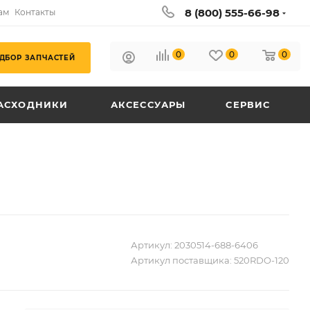
8 (800) 555-66-98
ам
Контакты
0
0
0
ДБОР ЗАПЧАСТЕЙ
АСХОДНИКИ
АКСЕССУАРЫ
СЕРВИС
Артикул:
2030514-688-6406
Артикул поставщика:
520RDO-120