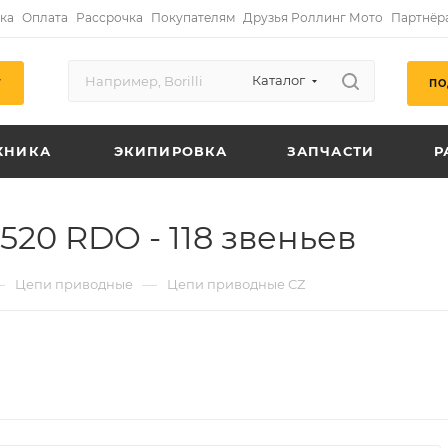
ка
Оплата
Рассрочка
Покупателям
Друзья Роллинг Мото
Партнёр
Каталог
ПО
Г
ХНИКА
ЭКИПИРОВКА
ЗАПЧАСТИ
Р
520 RDO - 118 звеньев
—
—
Цепи приводные
Цепи приводные CZ