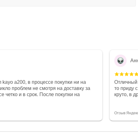
Ан
 kayo a200, в процессе покупки ни на
Отличный 
никло проблем не смотря на доставку за
то приду 
е четко и в срок. После покупки на
круто, в 
был 0, при этом представители магазина
все чеки 
связи и в итоге проблема была решена.
поставил
орит о небезразличии к клиенту после
спасибо о
Отзыв Яндек
то на сегодняшний день редкость.
объясняют