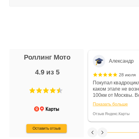
Роллинг Мото
Александр
4.9 из 5
28 июля
 в магазине чисто, цены везде
Покупал квадроцикл
огут. Не понравились условия
каком этапе не воз
предоплата и дают только на год)
100км от Москвы. Вс
ают что человек купит и
спидометре всегда 
Показать больше
некому.
постоянно были на 
Считаю, что это гов
Отзыв Яндекс.Карты
получения денег, ч
Оставить отзыв