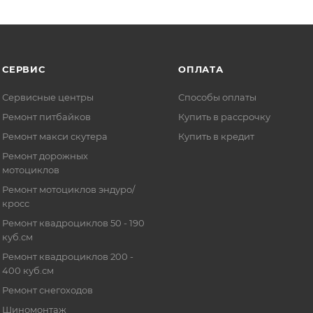
СЕРВИС
ОПЛАТА
Сервисные центры
Способы оплаты
Ремонт питбайков
Купить в рассрочку
Ремонт макси скутера
Купить в кредит
Ремонт дорожных
мотоциклов
Ремонт мотоциклов эндуро/
кросс
Ремонт квадроциклов 50 - 190
куб.см
Ремонт квадроциклов 200 -
400 куб.см
Ремонт снегоходов
Шиномонтаж