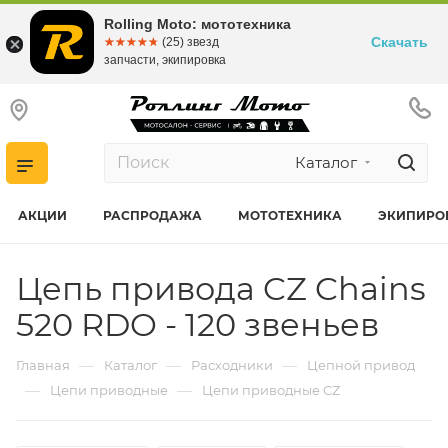
Rolling Moto: мототехника
Скачать
☆☆☆☆☆
★★★★★
(25) звезд
запчасти, экипировка
Каталог
АКЦИИ
РАСПРОДАЖА
МОТОТЕХНИКА
ЭКИПИРО
Цепь привода CZ Chains
520 RDO - 120 звеньев
—
—
—
Главная
Каталог
Расходники
Цепной привод
—
—
Цепи приводные
Цепи приводные CZ