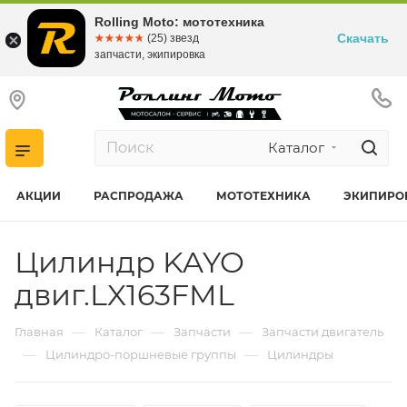
Rolling Moto: мототехника
Скачать
☆☆☆☆☆
★★★★★
(25) звезд
запчасти, экипировка
Каталог
АКЦИИ
РАСПРОДАЖА
МОТОТЕХНИКА
ЭКИПИРО
Цилиндр KAYO
двиг.LX163FML
—
—
—
Главная
Каталог
Запчасти
Запчасти двигатель
—
—
Цилиндро-поршневые группы
Цилиндры