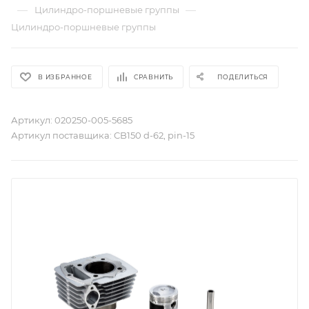
—
—
Цилиндро-поршневые группы
Цилиндро-поршневые группы
В ИЗБРАННОЕ
СРАВНИТЬ
ПОДЕЛИТЬСЯ
Артикул:
020250-005-5685
Артикул поставщика:
CB150 d-62, pin-15