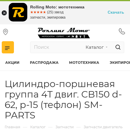
Rolling Moto: мототехника
Скачать
☆☆☆☆☆
★★★★★
(25) звезд
запчасти, экипировка
Каталог
АКЦИИ
РАСПРОДАЖА
МОТОТЕХНИКА
ЭКИПИРО
Цилиндро-поршневая
группа 4T двиг. CB150 d-
62, p-15 (тефлон) SM-
PARTS
—
—
—
Главная
Каталог
Запчасти
Запчасти двигатель