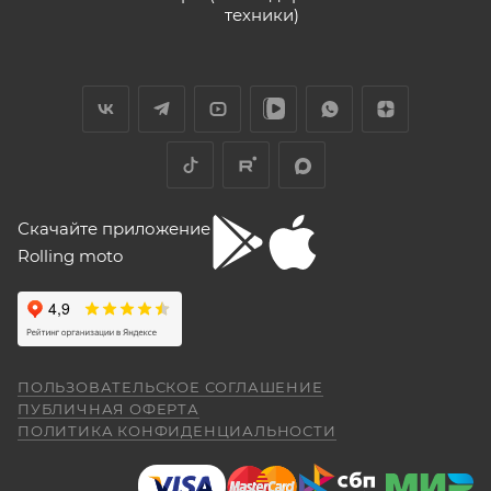
9 июня
техники)
обслуживания при розничной покупке
техники
Хорошее пространство. Если один
в салоне-магазине Покупателю надо прибыть с
специалист отходит, сразу подхватывает
СЕРВИСНОЙ КНИЖКОЙ (РУКОВОДСТВОМ ПО
другой.
ЭКСПЛУАТАЦИИ), с транспортным средством (ТС)
к Продавцу, либо в авторизованный сервисный
Отзыв Яндекс.Карты
центр, уполномоченный выполнять гарантийное
обслуживание приобретенного ТС.
Рекомендуется предварительно согласовать с
Yngvar Heidelmann
Скачайте приложение
представителем Продавца вопросы по
Rolling moto
гарантийному обслуживанию (ремонту, замене).
12 мая
Купил машину 2025 года, движок 172FMM-
5, по информации от производителя -- 250
Для осуществления гарантийного
кубиков. Уже интересно. Под мой рост
обслуживания при покупке через интернет-
(176) машину пришлось опускать -- в
Показать больше
магазин Покупателю надо представить:
реальности она выше, чем, например,
ПОЛЬЗОВАТЕЛЬСКОЕ СОГЛАШЕНИЕ
Voge 500DSX. Пока обкатываюсь,
Отзыв Яндекс.Карты
ПУБЛИЧНАЯ ОФЕРТА
бросается в глаза плохая тяга мотора
ПОЛИТИКА КОНФИДЕНЦИАЛЬНОСТИ
ниже 4000 об/мин и ветровое стекло
ПОКАЗАТЬ ЕЩЕ
меньше необходимого минимума.
Елена Д.
Передаточное число первой передачи