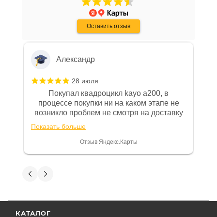
решению возможных гарантийных
Канал цепи ГРМ низ длина = 72,5 мм
рассрочки и кредита(30-40% предоплата и
Показать больше
случаев и образцы необходимых для
дают только на год) наверное потому-что
Оставить отзыв
переживают что человек купит и
Отзыв Яндекс.Карты
заполнения документов. Обращаем
Размеры поршня:
размотается и платить будет некому.
Ваше внимание на то, что конкретные
Внешний диаметр поршня = 61,96 мм
гарантийные обязательства на
Диаметр отверстия под поршневой палец = 13 мм
Александр
приобретаемую технику подробно
Высота поршня = 39,5 мм
изложены в Руководстве по
Длина поршневого пальца = 46 мм
28 июля
эксплуатации (сервисной книжке), там
Диаметр поршневого пальца = 13 мм
Покупал квадроцикл kayo a200, в
же находится гарантийный талон.
процессе покупки ни на каком этапе не
Высота головки поршня = 21 мм
возникло проблем не смотря на доставку
Одной из важных составляющих работы
за 100км от Москвы. Все четко и в срок.
нашего салона и интернет-магазина
Показать больше
Купить цилиндро-поршневую группу 4T
После покупки на спидометре всегда был
является то, что продаваемые товары
двигателя YX170 см³ (K170) d-62 SM-PARTS по
0, при этом представители магазина
Отзыв Яндекс.Карты
сертифицированы и обеспечены
постоянно были на связи и в итоге
привлекательной цене можно онлайн на нашем
проблема была решена. Считаю, что это
фирменной гарантией фирм-
сайте или в одном из салонов сети Роллинг Мото.
говорит о небезразличии к клиенту после
Анна К
производителей.
получения денег, что на сегодняшний день
редкость.
5 июля
Гарантия на технику
Отличный мотосалон, если надумаю брать
КАТАЛОГ