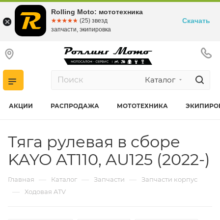
Rolling Moto: мототехника
Скачать
☆☆☆☆☆
★★★★★
(25) звезд
запчасти, экипировка
Каталог
АКЦИИ
РАСПРОДАЖА
МОТОТЕХНИКА
ЭКИПИРО
Тяга рулевая в сборе
KAYO AT110, AU125 (2022-)
—
—
—
Главная
Каталог
Запчасти
Запчасти корпус
—
Ходовая ATV