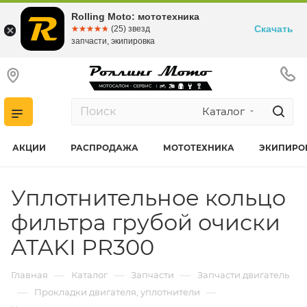
Rolling Moto: мототехника
Скачать
☆☆☆☆☆
★★★★★
(25) звезд
запчасти, экипировка
Каталог
АКЦИИ
РАСПРОДАЖА
МОТОТЕХНИКА
ЭКИПИРО
Уплотнительное кольцо
фильтра грубой очиски
ATAKI PR300
—
—
—
Главная
Каталог
Запчасти
Запчасти двигатель
—
—
Прокладки двигателя, уплотнители