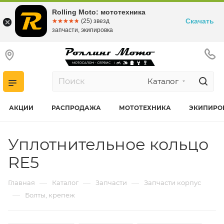
Rolling Moto: мототехника
Скачать
☆☆☆☆☆
★★★★★
(25) звезд
запчасти, экипировка
Каталог
АКЦИИ
РАСПРОДАЖА
МОТОТЕХНИКА
ЭКИПИРО
Уплотнительное кольцо
RE5
—
—
—
Главная
Каталог
Запчасти
Запчасти корпус
—
Болты, крепеж