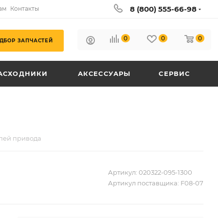
8 (800) 555-66-98
ам
Контакты
0
0
0
ДБОР ЗАПЧАСТЕЙ
АСХОДНИКИ
АКСЕССУАРЫ
СЕРВИС
пей привода
Артикул:
020322-095-1300
Артикул поставщика:
F08-07