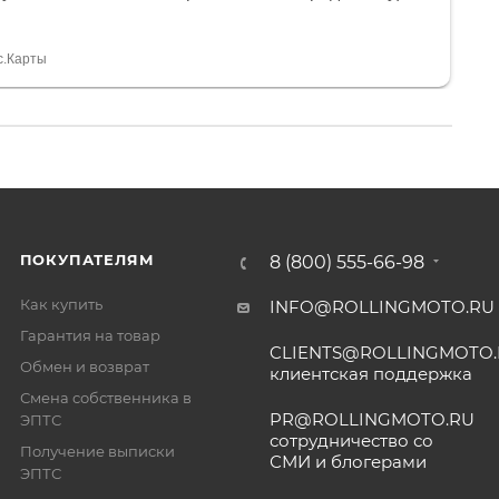
и документы выдали. Брала технику с ПТС, на учёт
а вообще без проблем. Менеджеру Юлии большое
тдельное, всегда на связи, очень детально всё
с.Карты
. 👍
ПОКУПАТЕЛЯМ
8 (800) 555-66-98
Как купить
INFO@ROLLINGMOTO.RU
Гарантия на товар
CLIENTS@ROLLINGMOTO
Обмен и возврат
клиентская поддержка
Смена собственника в
PR@ROLLINGMOTO.RU
ЭПТС
сотрудничество со
Получение выписки
СМИ и блогерами
ЭПТС