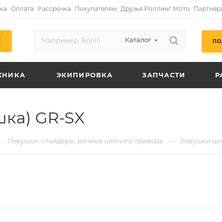
ка
Оплата
Рассрочка
Покупателям
Друзья Роллинг Мото
Партнёр
Каталог
ПО
Г
ХНИКА
ЭКИПИРОВКА
ЗАПЧАСТИ
Р
шка) GR-SX
—
—
Ловушки, слайдеры, ролики цепного привода
Ловушки це