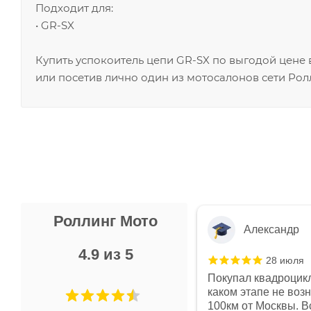
Подходит для:
• GR-SX
Купить успокоитель цепи GR-SX по выгодой цене
или посетив лично один из мотосалонов сети Рол
Роллинг Мото
Александр
4.9 из 5
28 июля
 в магазине чисто, цены везде
Покупал квадроцикл
огут. Не понравились условия
каком этапе не воз
предоплата и дают только на год)
100км от Москвы. Вс