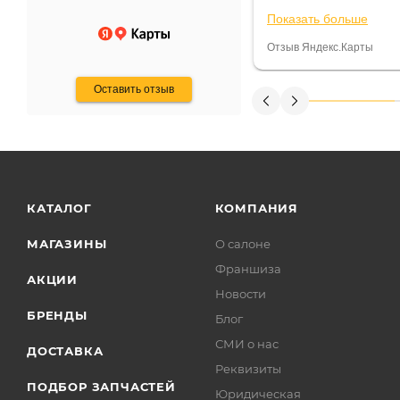
ают что человек купит и
спидометре всегда 
Показать больше
некому.
постоянно были на 
Считаю, что это гов
Отзыв Яндекс.Карты
получения денег, ч
Оставить отзыв
КАТАЛОГ
КОМПАНИЯ
МАГАЗИНЫ
О салоне
Франшиза
АКЦИИ
Новости
БРЕНДЫ
Блог
СМИ о нас
ДОСТАВКА
Реквизиты
ПОДБОР ЗАПЧАСТЕЙ
Юридическая