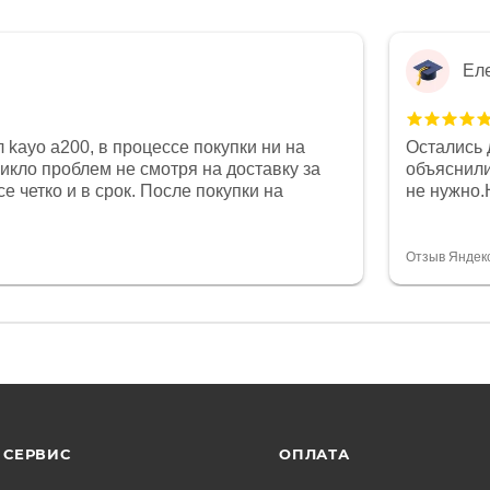
Ел
 kayo a200, в процессе покупки ни на
Остались 
никло проблем не смотря на доставку за
объяснили
е четко и в срок. После покупки на
не нужно.
был 0, при этом представители магазина
комфортна
связи и в итоге проблема была решена.
полностью
орит о небезразличии к клиенту после
огромное 
Отзыв Яндек
то на сегодняшний день редкость.
терпение
СЕРВИС
ОПЛАТА