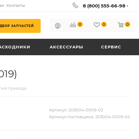
8 (800) 555-66-98
ам
Контакты
0
0
0
ДБОР ЗАПЧАСТЕЙ
АСХОДНИКИ
АКСЕССУАРЫ
СЕРВИС
019)
пей привода
Артикул:
203004-0009-02
Артикул поставщика:
203004-0009-02