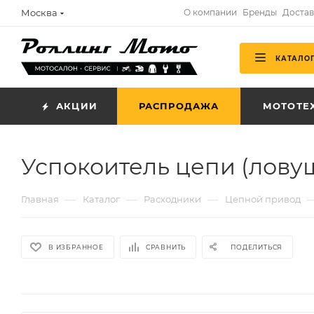
Москва
О компании
Бренды
Достав
КАТАЛО
АКЦИИ
РАСПРОДАЖА
МОТОТЕ
Успокоитель цепи (ловуш
—
—
—
Главная
Каталог
Расходники
Цепной привод
В ИЗБРАННОЕ
СРАВНИТЬ
ПОДЕЛИТЬСЯ