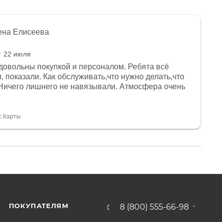
ена Елисеева
22 июля
довольны покупкой и персоналом. Ребята всё
, показали. Как обслуживать,что нужно делать,что
Ничего лишнего не навязывали. Атмосфера очень
я, помогли с доставкой. Сам аппарат так же
 устроил нас, нашли именно то, что хотел P. S
спасибо Дмитрию, за клиентоориентированность и
с.Карты
ПОКУПАТЕЛЯМ
8 (800) 555-66-98