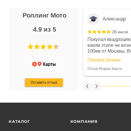
Роллинг Мото
Александр
4.9 из 5
28 июля
 в магазине чисто, цены везде
Покупал квадроцикл
огут. Не понравились условия
каком этапе не воз
предоплата и дают только на год)
100км от Москвы. Вс
ают что человек купит и
спидометре всегда 
Показать больше
некому.
постоянно были на 
Считаю, что это гов
Отзыв Яндекс.Карты
получения денег, ч
Оставить отзыв
КАТАЛОГ
КОМПАНИЯ