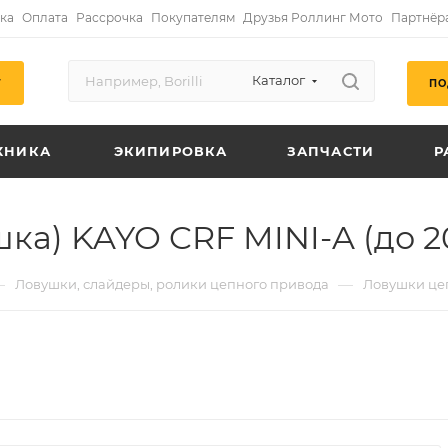
ка
Оплата
Рассрочка
Покупателям
Друзья Роллинг Мото
Партнёр
Каталог
ПО
Г
ХНИКА
ЭКИПИРОВКА
ЗАПЧАСТИ
Р
ка) KAYO CRF MINI-A (до 2
—
—
Ловушки, слайдеры, ролики цепного привода
Ловушки це