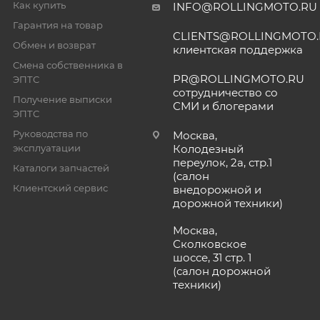
Как купить
INFO@ROLLINGMOTO.RU
Гарантия на товар
CLIENTS@ROLLINGMOTO
Обмен и возврат
клиентская поддержка
Смена собственника в
PR@ROLLINGMOTO.RU
ЭПТС
сотрудничество со
Получение выписки
СМИ и блогерами
ЭПТС
Руководства по
Москва,
эксплуатации
Колодезный
переулок, 2а, стр.1
Каталоги запчастей
(салон
Клиентский сервис
внедорожной и
дорожной техники)
Москва,
Сколковское
шоссе, 31 стр. 1
(салон дорожной
техники)