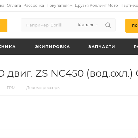
ка
Оплата
Рассрочка
Покупателям
Друзья Роллинг Мото
Партнёр
Каталог
ПО
Г
ХНИКА
ЭКИПИРОВКА
ЗАПЧАСТИ
Р
двиг. ZS NC450 (вод.охл.)
—
—
ГРМ
Декомпрессоры