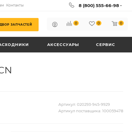
8 (800) 555-66-98
ам
Контакты
0
0
0
ДБОР ЗАПЧАСТЕЙ
АСХОДНИКИ
АКСЕССУАРЫ
СЕРВИС
 CN
Артикул:
020293-945-9929
Артикул поставщика:
100059478