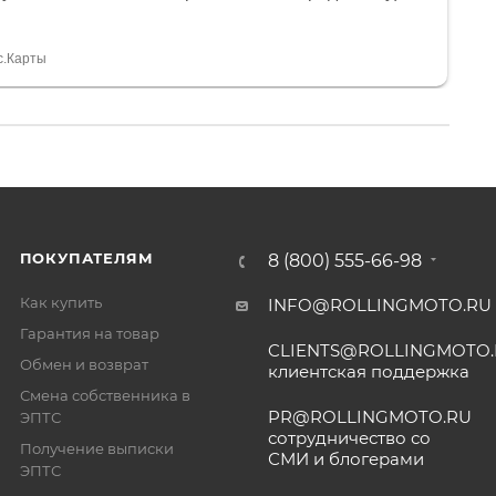
и документы выдали. Брала технику с ПТС, на учёт
а вообще без проблем. Менеджеру Юлии большое
тдельное, всегда на связи, очень детально всё
с.Карты
. 👍
ПОКУПАТЕЛЯМ
8 (800) 555-66-98
Как купить
INFO@ROLLINGMOTO.RU
Гарантия на товар
CLIENTS@ROLLINGMOTO
Обмен и возврат
клиентская поддержка
Смена собственника в
PR@ROLLINGMOTO.RU
ЭПТС
сотрудничество со
Получение выписки
СМИ и блогерами
ЭПТС