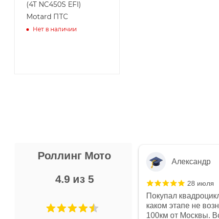
(4T NC450S EFI)
Motard ПТС
Нет в наличии
Роллинг Мото
Александр
4.9 из 5
28 июля
 в магазине чисто, цены везде
Покупал квадроцикл
огут. Не понравились условия
каком этапе не воз
предоплата и дают только на год)
100км от Москвы. Вс