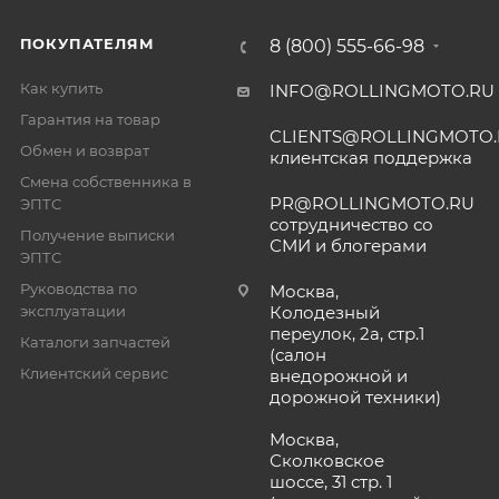
ПОКУПАТЕЛЯМ
8 (800) 555-66-98
Как купить
INFO@ROLLINGMOTO.RU
Гарантия на товар
CLIENTS@ROLLINGMOTO
Обмен и возврат
клиентская поддержка
Смена собственника в
PR@ROLLINGMOTO.RU
ЭПТС
сотрудничество со
Получение выписки
СМИ и блогерами
ЭПТС
Руководства по
Москва,
эксплуатации
Колодезный
переулок, 2а, стр.1
Каталоги запчастей
(салон
Клиентский сервис
внедорожной и
дорожной техники)
Москва,
Сколковское
шоссе, 31 стр. 1