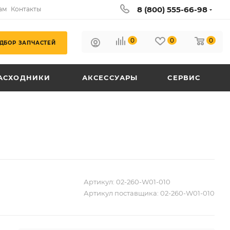
8 (800) 555-66-98
ам
Контакты
0
0
0
ДБОР ЗАПЧАСТЕЙ
АСХОДНИКИ
АКСЕССУАРЫ
СЕРВИС
Артикул:
02-260-W01-010
Артикул поставщика:
02-260-W01-010