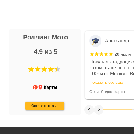
Роллинг Мото
Александр
4.9 из 5
28 июля
 в магазине чисто, цены везде
Покупал квадроцикл
огут. Не понравились условия
каком этапе не воз
предоплата и дают только на год)
100км от Москвы. Вс
ают что человек купит и
спидометре всегда 
Показать больше
некому.
постоянно были на 
Считаю, что это гов
Отзыв Яндекс.Карты
получения денег, ч
Оставить отзыв