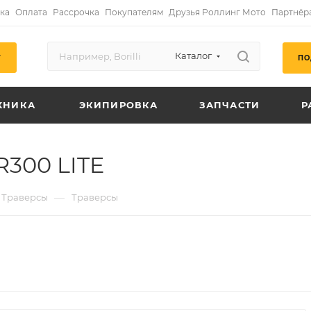
ка
Оплата
Рассрочка
Покупателям
Друзья Роллинг Мото
Партнёр
Каталог
ПО
Г
ХНИКА
ЭКИПИРОВКА
ЗАПЧАСТИ
Р
R300 LITE
—
Траверсы
Траверсы