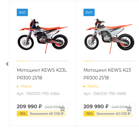
Хит
Хит
Мотоцикл KEWS K23L
Мотоцикл KEWS K23
PR300 21/18
PR300 21/18
Мало
Мало
Арт.: 1560310-790-4364
Арт.: 1560310-790-2668
209 990
₽
209 990
₽
249 990
₽
249 990
₽
-
16
%
Экономия
40 000
₽
-
16
%
Экономия
40 000
₽