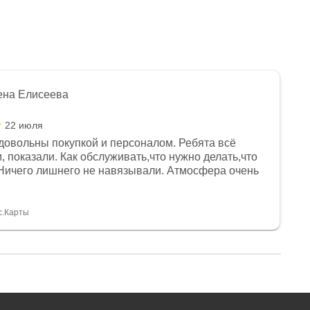
ена Елисеева
22 июля
довольны покупкой и персоналом. Ребята всё
, показали. Как обслуживать,что нужно делать,что
Ничего лишнего не навязывали. Атмосфера очень
я, помогли с доставкой. Сам аппарат так же
 устроил нас, нашли именно то, что хотел P. S
спасибо Дмитрию, за клиентоориентированность и
с.Карты