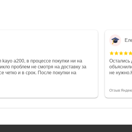
Ел
 kayo a200, в процессе покупки ни на
Остались 
никло проблем не смотря на доставку за
объяснили
е четко и в срок. После покупки на
не нужно.
был 0, при этом представители магазина
комфортна
связи и в итоге проблема была решена.
полностью
орит о небезразличии к клиенту после
огромное 
Отзыв Яндек
то на сегодняшний день редкость.
терпение