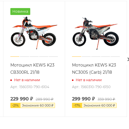
Новинка
Мотоцикл KEWS K23
Мотоцикл KEWS K23
CB300RL 21/18
NC300S (Carb) 21/18
Нет в наличии
Нет в наличии
Арт.: 1560310-790-6104
Арт.: 1560310-790-6150
229 990
₽
299 990
₽
289 990
₽
359 990
₽
-
21
%
Экономия
60 000
₽
-
17
%
Экономия
60 000
₽