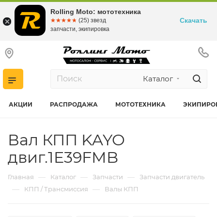
Rolling Moto: мототехника
Скачать
☆☆☆☆☆
★★★★★
(25) звезд
запчасти, экипировка
Каталог
АКЦИИ
РАСПРОДАЖА
МОТОТЕХНИКА
ЭКИПИРО
Вал КПП KAYO
двиг.1E39FMB
—
—
—
Главная
Каталог
Запчасти
Запчасти двигатель
—
—
КПП / Трансмиссия
Валы КПП