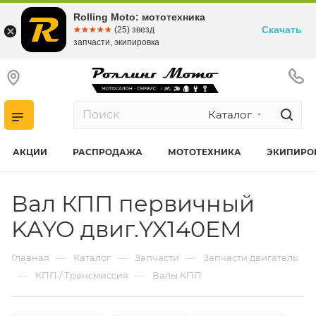
Rolling Moto: мототехника
Скачать
☆☆☆☆☆
★★★★★
(25) звезд
запчасти, экипировка
Каталог
АКЦИИ
РАСПРОДАЖА
МОТОТЕХНИКА
ЭКИПИРО
Вал КПП первичный
KAYO двиг.YX140EM
—
—
—
Главная
Каталог
Запчасти
Запчасти двигатель
—
—
КПП / Трансмиссия
Валы КПП