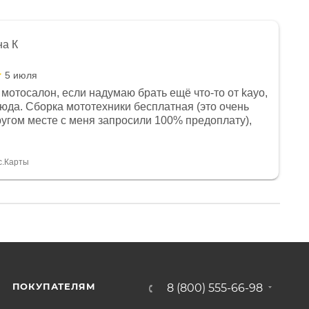
на К
5 июля
мотосалон, если надумаю брать ещё что-то от kayo,
сюда. Сборка мототехники бесплатная (это очень
другом месте с меня запросили 100% предоплату),
и документы выдали. Брала технику с ПТС, на учёт
а вообще без проблем. Менеджеру Юлии большое
тдельное, всегда на связи, очень детально всё
с.Карты
. 👍
ПОКУПАТЕЛЯМ
8 (800) 555-66-98