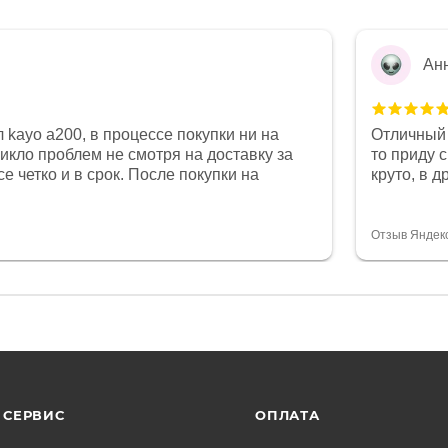
Ан
 kayo a200, в процессе покупки ни на
Отличный 
никло проблем не смотря на доставку за
то приду 
е четко и в срок. После покупки на
круто, в 
был 0, при этом представители магазина
все чеки 
связи и в итоге проблема была решена.
поставил
орит о небезразличии к клиенту после
спасибо о
Отзыв Яндек
то на сегодняшний день редкость.
объясняют
СЕРВИС
ОПЛАТА