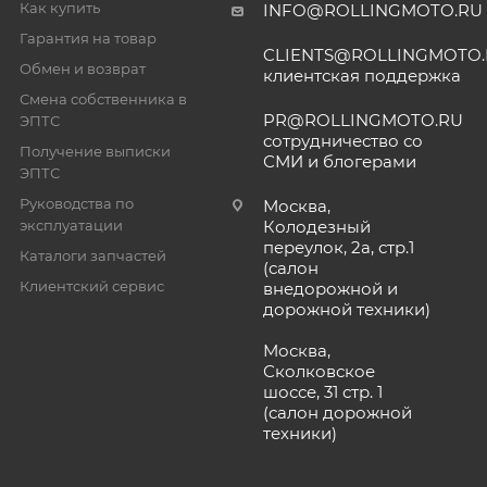
Как купить
INFO@ROLLINGMOTO.RU
Гарантия на товар
CLIENTS@ROLLINGMOTO
Обмен и возврат
клиентская поддержка
Смена собственника в
PR@ROLLINGMOTO.RU
ЭПТС
сотрудничество со
Получение выписки
СМИ и блогерами
ЭПТС
Руководства по
Москва,
эксплуатации
Колодезный
переулок, 2а, стр.1
Каталоги запчастей
(салон
Клиентский сервис
внедорожной и
дорожной техники)
Москва,
Сколковское
шоссе, 31 стр. 1
(салон дорожной
техники)