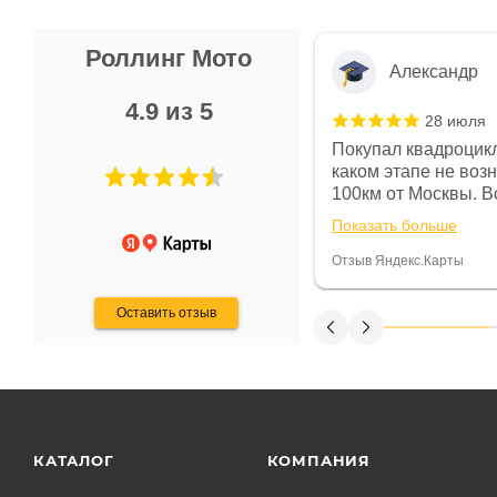
Роллинг Мото
Александр
4.9 из 5
28 июля
 в магазине чисто, цены везде
Покупал квадроцикл
огут. Не понравились условия
каком этапе не воз
предоплата и дают только на год)
100км от Москвы. Вс
ают что человек купит и
спидометре всегда 
Показать больше
некому.
постоянно были на 
Считаю, что это гов
Отзыв Яндекс.Карты
получения денег, ч
Оставить отзыв
КАТАЛОГ
КОМПАНИЯ