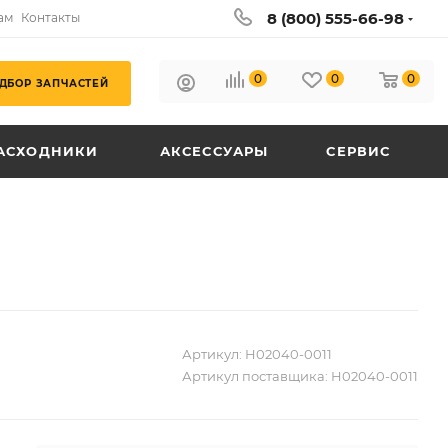
8 (800) 555-66-98
ам
Контакты
0
0
0
ДБОР ЗАПЧАСТЕЙ
АСХОДНИКИ
АКСЕССУАРЫ
СЕРВИС
Артикул:
H02040-0011
Артикул поставщика:
H02040-0011