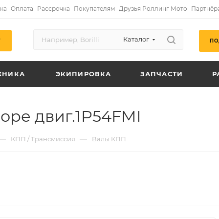
ка
Оплата
Рассрочка
Покупателям
Друзья Роллинг Мото
Партнёр
Каталог
ПО
Г
ХНИКА
ЭКИПИРОВКА
ЗАПЧАСТИ
Р
оре двиг.1P54FMI
—
—
КПП / Трансмиссия
Валы КПП