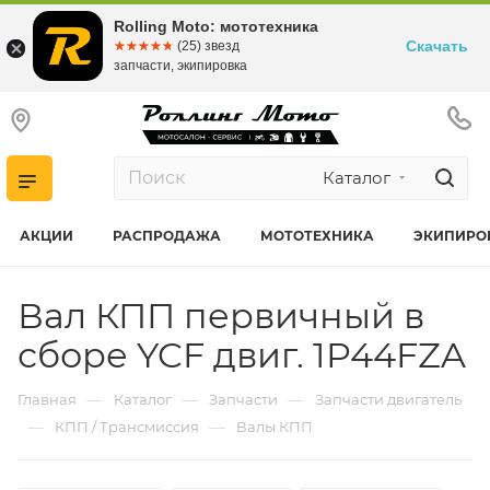
Rolling Moto: мототехника
Скачать
☆☆☆☆☆
★★★★★
(25) звезд
запчасти, экипировка
Каталог
АКЦИИ
РАСПРОДАЖА
МОТОТЕХНИКА
ЭКИПИРО
Вал КПП первичный в
сборе YCF двиг. 1P44FZA
—
—
—
Главная
Каталог
Запчасти
Запчасти двигатель
—
—
КПП / Трансмиссия
Валы КПП