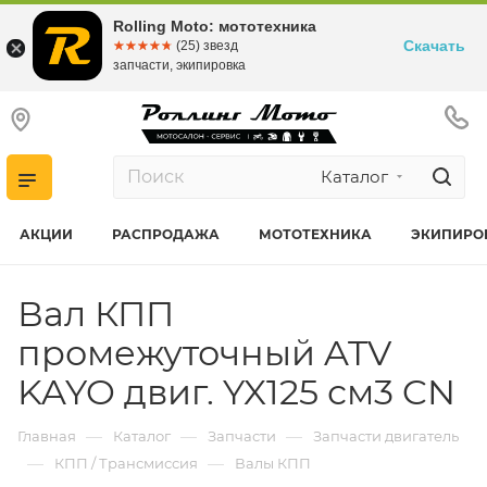
Rolling Moto: мототехника
Скачать
☆☆☆☆☆
★★★★★
(25) звезд
запчасти, экипировка
Каталог
АКЦИИ
РАСПРОДАЖА
МОТОТЕХНИКА
ЭКИПИРО
Вал КПП
промежуточный ATV
KAYO двиг. YX125 см3 CN
—
—
—
Главная
Каталог
Запчасти
Запчасти двигатель
—
—
КПП / Трансмиссия
Валы КПП