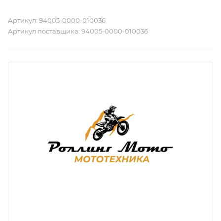
Артикул:
94005-0000-010036
Артикул поставщика:
94005-0000-010036