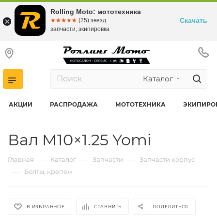
Rolling Moto: мототехника
Скачать
☆☆☆☆☆
★★★★★
(25) звезд
запчасти, экипировка
Каталог
АКЦИИ
РАСПРОДАЖА
МОТОТЕХНИКА
ЭКИПИРО
Вал M10×1.25 Yomi
—
—
—
Главная
Каталог
Запчасти
Запчасти корпус
—
Болты, крепеж
В ИЗБРАННОЕ
СРАВНИТЬ
ПОДЕЛИТЬСЯ