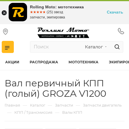
Rolling Moto: мототехника
Скачать
☆☆☆☆☆
★★★★★
(25) звезд
запчасти, экипировка
Каталог
АКЦИИ
РАСПРОДАЖА
МОТОТЕХНИКА
ЭКИПИРО
Вал первичный КПП
(голый) GROZA V1200
—
—
—
Главная
Каталог
Запчасти
Запчасти двигатель
—
—
КПП / Трансмиссия
Валы КПП