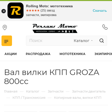
Rolling Moto: мототехника
Скачать
☆☆☆☆☆
★★★★★
(25) звезд
запчасти, экипировка
Каталог
АКЦИИ
РАСПРОДАЖА
МОТОТЕХНИКА
ЭКИПИРО
Вал вилки КПП GROZA
800cc
—
—
—
Главная
Каталог
Запчасти
Запчасти двигатель
—
—
КПП / Трансмиссия
Копирные валы, вилки КПП