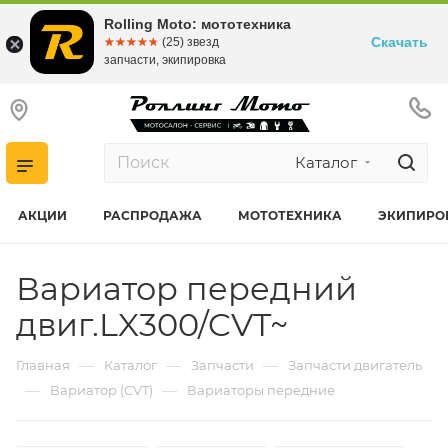
Rolling Moto: мототехника
Скачать
☆☆☆☆☆
★★★★★
(25) звезд
запчасти, экипировка
Каталог
АКЦИИ
РАСПРОДАЖА
МОТОТЕХНИКА
ЭКИПИРО
Вариатор передний
двиг.LX300/CVT~
—
—
—
Главная
Каталог
Запчасти
Запчасти двигатель
—
—
Вариатор (CVT)
Вариаторы передние