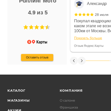
Роллинг Мото
Александр
4.9 из 5
28 июля
 в магазине чисто, цены везде
Покупал квадроцикл
огут. Не понравились условия
каком этапе не воз
предоплата и дают только на год)
100км от Москвы. Вс
ают что человек купит и
спидометре всегда 
Показать больше
некому.
постоянно были на 
Считаю, что это гов
Отзыв Яндекс.Карты
получения денег, ч
Оставить отзыв
КАТАЛОГ
КОМПАНИЯ
МАГАЗИНЫ
О салоне
Франшиза
АКЦИИ