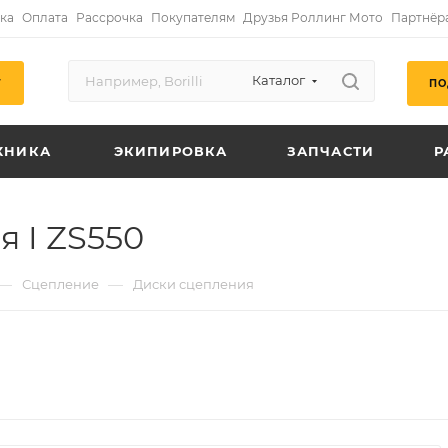
ка
Оплата
Рассрочка
Покупателям
Друзья Роллинг Мото
Партнёр
Каталог
ПО
Г
ХНИКА
ЭКИПИРОВКА
ЗАПЧАСТИ
Р
 I ZS550
—
—
Сцепление
Диски сцепления