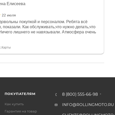
ена Елисеева
22 июля
довольны покупкой и персоналом. Ребята всё
, показали. Как обслуживать,что нужно делать,что
Ничего лишнего не навязывали. Атмосфера очень
я, помогли с доставкой. Сам аппарат так же
 устроил нас, нашли именно то, что хотел P. S
спасибо Дмитрию, за клиентоориентированность и
с.Карты
ПОКУПАТЕЛЯМ
8 (800) 555-66-98
Как купить
INFO@ROLLINGMOTO.RU
Гарантия на товар