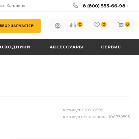
8 (800) 555-66-98
ам
Контакты
0
0
0
ДБОР ЗАПЧАСТЕЙ
АСХОДНИКИ
АКСЕССУАРЫ
СЕРВИС
Артикул:
100758595
Артикул поставщика:
100758595