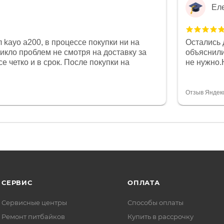
Ел
 kayo a200, в процессе покупки ни на
Остались 
никло проблем не смотря на доставку за
объяснили
е четко и в срок. После покупки на
не нужно.
был 0, при этом представители магазина
комфортна
связи и в итоге проблема была решена.
полностью
орит о небезразличии к клиенту после
огромное 
Отзыв Яндек
то на сегодняшний день редкость.
терпение
СЕРВИС
ОПЛАТА
Сервисные центры
Способы оплаты
Ремонт питбайков
Купить в рассрочку