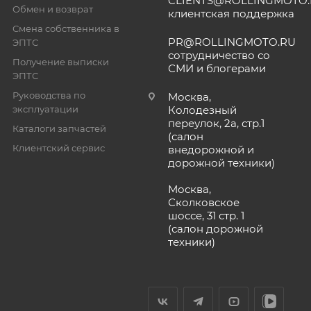
CLIENTS@ROLLINGMOTO
Обмен и возврат
клиентская поддержка
Смена собственника в
PR@ROLLINGMOTO.RU
ЭПТС
сотрудничество со
Получение выписки
СМИ и блогерами
ЭПТС
Руководства по
Москва,
эксплуатации
Колодезный
переулок, 2а, стр.1
Каталоги запчастей
(салон
Клиентский сервис
внедорожной и
дорожной техники)
Москва,
Сколковское
шоссе, 31 стр. 1
(салон дорожной
техники)