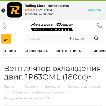
Rolling Moto: мототехника
Скачать
☆☆☆☆☆
★★★★★
(25) звезд
запчасти, экипировка
Каталог
АКЦИИ
РАСПРОДАЖА
МОТОТЕХНИКА
ЭКИПИРО
Вентилятор охлаждения
двиг. 1P63QML (180cc)~
—
—
—
Главная
Каталог
Запчасти
Запчасти двигатель
—
—
Система охлаждения двигателя
Воздушное охлаждение CVT