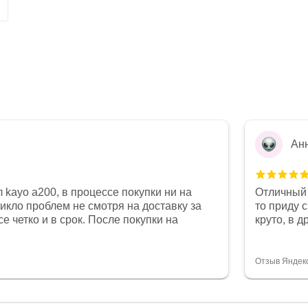
Ан
 kayo a200, в процессе покупки ни на
Отличный 
никло проблем не смотря на доставку за
то приду 
е четко и в срок. После покупки на
круто, в 
был 0, при этом представители магазина
все чеки 
связи и в итоге проблема была решена.
поставил
орит о небезразличии к клиенту после
спасибо о
Отзыв Яндек
то на сегодняшний день редкость.
объясняют