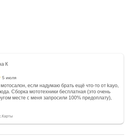
на К
5 июля
мотосалон, если надумаю брать ещё что-то от kayo,
сюда. Сборка мототехники бесплатная (это очень
другом месте с меня запросили 100% предоплату),
и документы выдали. Брала технику с ПТС, на учёт
а вообще без проблем. Менеджеру Юлии большое
тдельное, всегда на связи, очень детально всё
с.Карты
. 👍