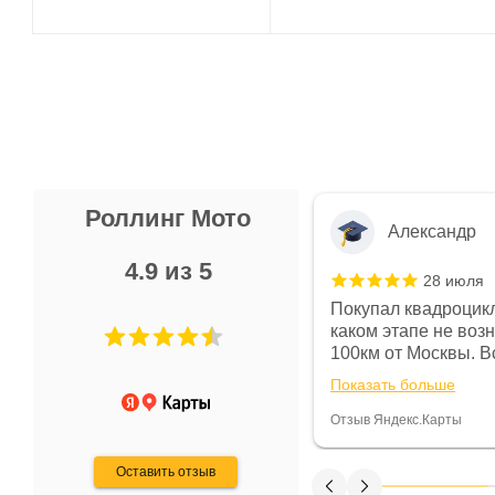
Роллинг Мото
Александр
4.9 из 5
28 июля
 в магазине чисто, цены везде
Покупал квадроцикл
огут. Не понравились условия
каком этапе не воз
предоплата и дают только на год)
100км от Москвы. Вс
ают что человек купит и
спидометре всегда 
Показать больше
некому.
постоянно были на 
Считаю, что это гов
Отзыв Яндекс.Карты
получения денег, ч
Оставить отзыв