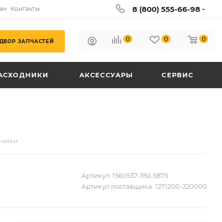
8 (800) 555-66-98
ам
Контакты
0
0
0
ДБОР ЗАПЧАСТЕЙ
АСХОДНИКИ
АКСЕССУАРЫ
СЕРВИС
тчики
Артикул:
1560537-392-5875
Артикул поставщика:
1271200-220000