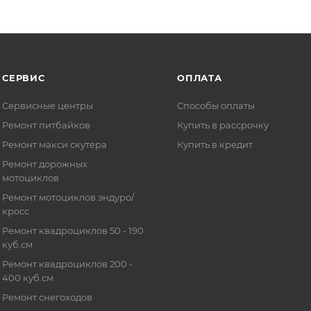
СЕРВИС
ОПЛАТА
Сервисные центры
Способы оплаты
Ремонт питбайков
Купить в рассрочку
Ремонт макси скутера
Купить в кредит
Ремонт дорожных
мотоциклов
Ремонт мотоциклов эндуро/
кросс
Ремонт квадроциклов 50 - 190
куб.см
Ремонт квадроциклов 200 -
400 куб.см
Ремонт снегоходов