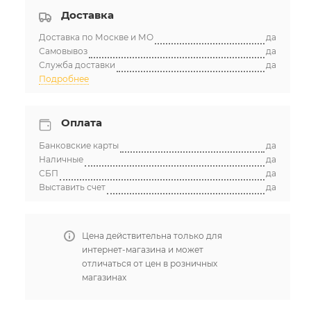
Доставка
Доставка по Москве и МО
да
Самовывоз
да
Служба доставки
да
Подробнее
Оплата
Банковские карты
да
Наличные
да
СБП
да
Выставить счет
да
Цена действительна только для
интернет-магазина и может
отличаться от цен в розничных
магазинах