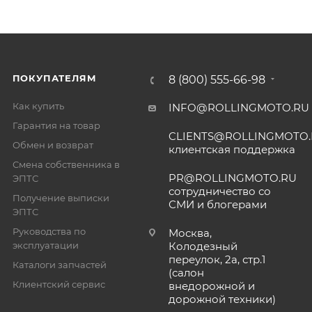
ПОКУПАТЕЛЯМ
8 (800) 555-66-98
Как купить
INFO@ROLLINGMOTO.RU
Гарантия на товар
CLIENTS@ROLLINGMOTO
Обмен и возврат
клиентская поддержка
Смена собственника в
PR@ROLLINGMOTO.RU
ЭПТС
сотрудничество со
Получение выписки
СМИ и блогерами
ЭПТС
Руководства по
Москва,
эксплуатации
Колодезный
переулок, 2а, стр.1
Каталоги запчастей
(салон
Клиентский сервис
внедорожной и
дорожной техники)