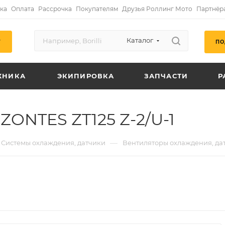
ка
Оплата
Рассрочка
Покупателям
Друзья Роллинг Мото
Партнёр
Каталог
ПО
Г
ХНИКА
ЭКИПИРОВКА
ЗАПЧАСТИ
Р
ZONTES ZT125 Z-2/U-1
—
Системы охлаждения, датчики
Вентиляторы охлаждения, да