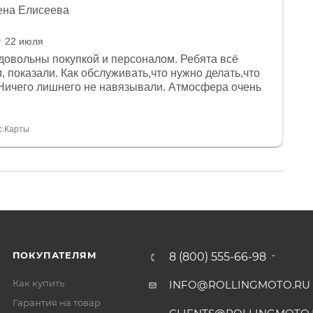
ена Елисеева
22 июля
довольны покупкой и персоналом. Ребята всё
, показали. Как обслуживать,что нужно делать,что
Ничего лишнего не навязывали. Атмосфера очень
я, помогли с доставкой. Сам аппарат так же
 устроил нас, нашли именно то, что хотел P. S
спасибо Дмитрию, за клиентоориентированность и
с.Карты
ПОКУПАТЕЛЯМ
8 (800) 555-66-98
Как купить
INFO@ROLLINGMOTO.RU
Гарантия на товар