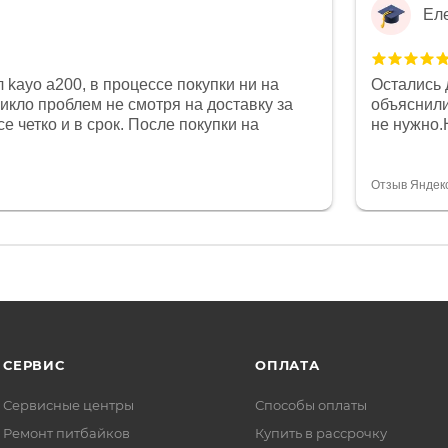
Ел
 kayo a200, в процессе покупки ни на
Остались 
никло проблем не смотря на доставку за
объяснили
е четко и в срок. После покупки на
не нужно.
был 0, при этом представители магазина
комфортна
связи и в итоге проблема была решена.
полностью
орит о небезразличии к клиенту после
огромное 
Отзыв Яндек
то на сегодняшний день редкость.
терпение
СЕРВИС
ОПЛАТА
Сервисные центры
Способы оплаты
Ремонт питбайков
Купить в рассрочку