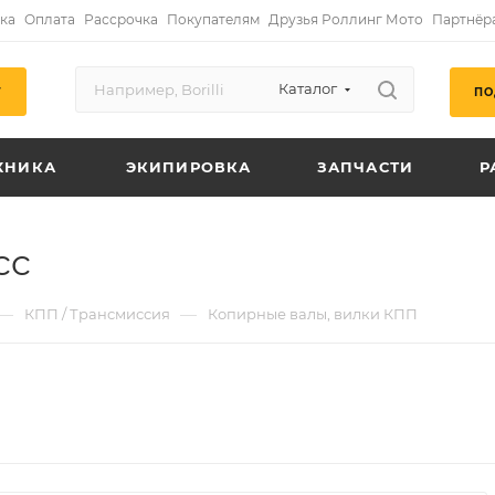
ка
Оплата
Рассрочка
Покупателям
Друзья Роллинг Мото
Партнёр
Каталог
ПО
Г
ХНИКА
ЭКИПИРОВКА
ЗАПЧАСТИ
Р
cc
—
—
КПП / Трансмиссия
Копирные валы, вилки КПП