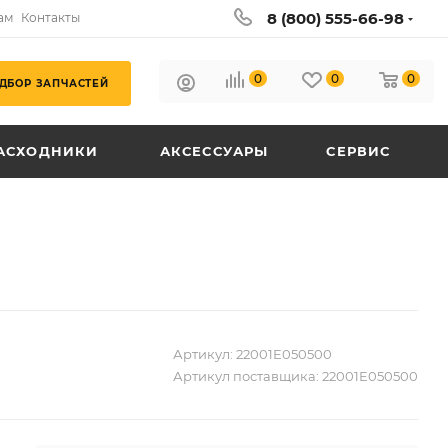
8 (800) 555-66-98
ам
Контакты
0
0
0
ДБОР ЗАПЧАСТЕЙ
АСХОДНИКИ
АКСЕССУАРЫ
СЕРВИС
Артикул:
22001E050500
Артикул поставщика:
22001E050500