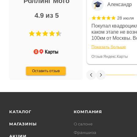
Роллинг Мото
Александр
4.9 из 5
28 июля
 в магазине чисто, цены везде
Покупал квадроцикл
огут. Не понравились условия
каком этапе не воз
предоплата и дают только на год)
100км от Москвы. Вс
ают что человек купит и
спидометре всегда 
Показать больше
некому.
постоянно были на 
Считаю, что это гов
Отзыв Яндекс.Карты
получения денег, ч
Оставить отзыв
КАТАЛОГ
КОМПАНИЯ
МАГАЗИНЫ
О салоне
Франшиза
АКЦИИ