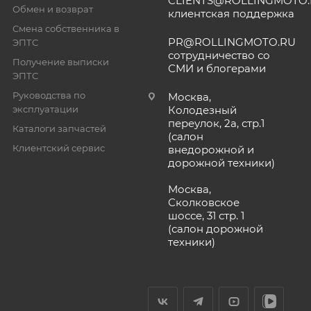
CLIENTS@ROLLINGMOTO
Обмен и возврат
клиентская поддержка
Смена собственника в
PR@ROLLINGMOTO.RU
ЭПТС
сотрудничество со
Получение выписки
СМИ и блогерами
ЭПТС
Руководства по
Москва,
эксплуатации
Колодезный
переулок, 2а, стр.1
Каталоги запчастей
(салон
Клиентский сервис
внедорожной и
дорожной техники)
Москва,
Сколковское
шоссе, 31 стр. 1
(салон дорожной
техники)