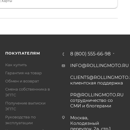
спасибо Дмитрию, за клиентоориентированность и
с.Карты
ПОКУПАТЕЛЯМ
8 (800) 555-66-98
Как купить
INFO@ROLLINGMOTO.RU
Гарантия на товар
CLIENTS@ROLLINGMOTO
Обмен и возврат
клиентская поддержка
Смена собственника в
PR@ROLLINGMOTO.RU
ЭПТС
сотрудничество со
Получение выписки
СМИ и блогерами
ЭПТС
Руководства по
Москва,
эксплуатации
Колодезный
переулок, 2а, стр.1