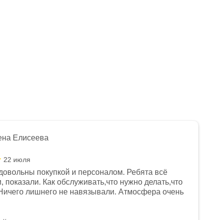
ена Елисеева
22 июля
довольны покупкой и персоналом. Ребята всё
, показали. Как обслуживать,что нужно делать,что
Ничего лишнего не навязывали. Атмосфера очень
я, помогли с доставкой. Сам аппарат так же
 устроил нас, нашли именно то, что хотел P. S