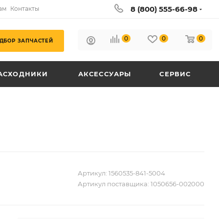
8 (800) 555-66-98
ам
Контакты
0
0
0
ДБОР ЗАПЧАСТЕЙ
АСХОДНИКИ
АКСЕССУАРЫ
СЕРВИС
Артикул:
1560535-841-5004
Артикул поставщика:
1050656-002000