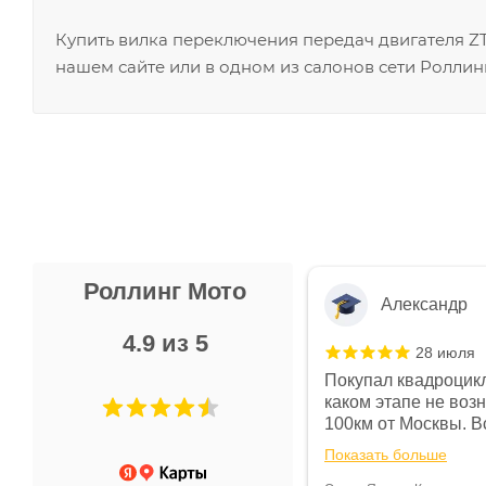
Купить вилка переключения передач двигателя Z
нашем сайте или в одном из салонов сети Роллин
Роллинг Мото
Александр
4.9 из 5
28 июля
 в магазине чисто, цены везде
Покупал квадроцикл
огут. Не понравились условия
каком этапе не воз
предоплата и дают только на год)
100км от Москвы. Вс
ают что человек купит и
спидометре всегда 
Показать больше
некому.
постоянно были на 