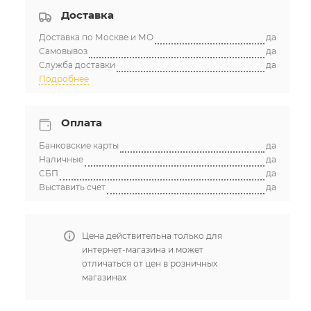
Доставка
Доставка по Москве и МО
да
Самовывоз
да
Служба доставки
да
Подробнее
Оплата
Банковские карты
да
Наличные
да
СБП
да
Выставить счет
да
Цена действительна только для
интернет-магазина и может
отличаться от цен в розничных
магазинах