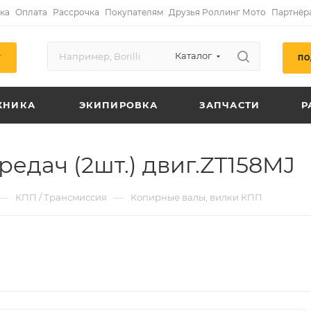
ка
Оплата
Рассрочка
Покупателям
Друзья Роллинг Мото
Партнёр
Каталог
ПО
Г
ХНИКА
ЭКИПИРОВКА
ЗАПЧАСТИ
Р
едач (2шт.) двиг.ZT158MJ
—
—
КПП / Трансмиссия
Копирные валы, вилки КПП