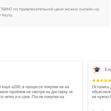
T158MJ по привлекательной цене можно онлайн на
г Мото.
Ел
 kayo a200, в процессе покупки ни на
Остались 
никло проблем не смотря на доставку за
объяснили
е четко и в срок. После покупки на
не нужно.
был 0, при этом представители магазина
комфортна
связи и в итоге проблема была решена.
полностью