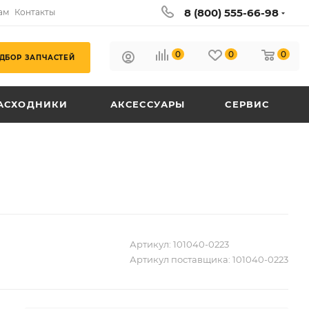
8 (800) 555-66-98
ам
Контакты
0
0
0
ДБОР ЗАПЧАСТЕЙ
АСХОДНИКИ
АКСЕССУАРЫ
СЕРВИС
Артикул:
101040-0223
Артикул поставщика:
101040-0223