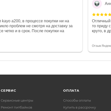
Ан
 kayo a200, в процессе покупки ни на
Отличный 
никло проблем не смотря на доставку за
то приду 
е четко и в срок. После покупки на
круто, в 
был 0, при этом представители магазина
все чеки 
связи и в итоге проблема была решена.
поставил
орит о небезразличии к клиенту после
спасибо о
Отзыв Яндек
то на сегодняшний день редкость.
объясняют
СЕРВИС
ОПЛАТА
Сервисные центры
Способы оплаты
Ремонт питбайков
Купить в рассрочку