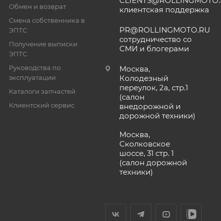
CLIENTS@ROLLINGMOTO
Обмен и возврат
клиентская поддержка
Смена собственника в
PR@ROLLINGMOTO.RU
ЭПТС
сотрудничество со
Получение выписки
СМИ и блогерами
ЭПТС
Руководства по
Москва,
эксплуатации
Колодезный
переулок, 2а, стр.1
Каталоги запчастей
(салон
Клиентский сервис
внедорожной и
дорожной техники)
Москва,
Сколковское
шоссе, 31 стр. 1
(салон дорожной
техники)