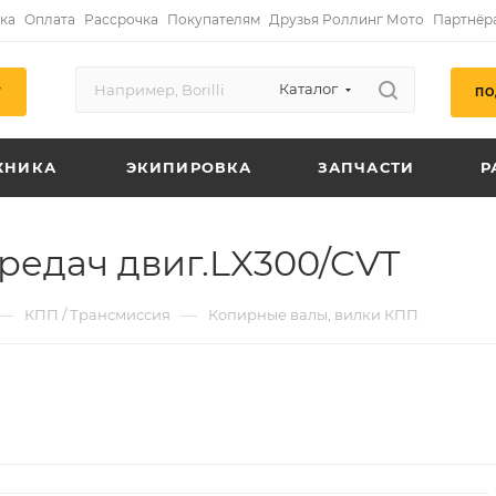
ка
Оплата
Рассрочка
Покупателям
Друзья Роллинг Мото
Партнёр
Каталог
ПО
Г
ХНИКА
ЭКИПИРОВКА
ЗАПЧАСТИ
Р
едач двиг.LX300/CVT
—
—
КПП / Трансмиссия
Копирные валы, вилки КПП