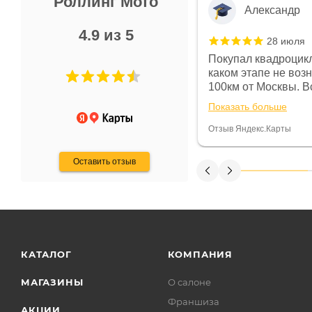
Роллинг Мото
Александр
4.9 из 5
28 июля
 в магазине чисто, цены везде
Покупал квадроцикл
огут. Не понравились условия
каком этапе не воз
предоплата и дают только на год)
100км от Москвы. Вс
ают что человек купит и
спидометре всегда 
Показать больше
некому.
постоянно были на 
Считаю, что это гов
Отзыв Яндекс.Карты
получения денег, ч
Оставить отзыв
КАТАЛОГ
КОМПАНИЯ
МАГАЗИНЫ
О салоне
Франшиза
АКЦИИ