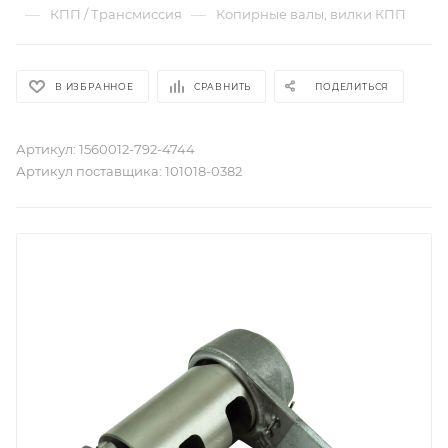
—
—
КПП / Трансмиссия
Копирные валы, вилки КПП
В ИЗБРАННОЕ
СРАВНИТЬ
ПОДЕЛИТЬСЯ
Артикул:
1560012-792-4744
Артикул поставщика:
101018-0382