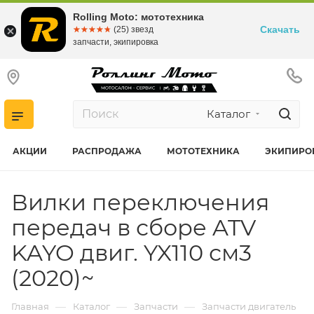
Rolling Moto: мототехника
Скачать
☆☆☆☆☆
★★★★★
(25) звезд
запчасти, экипировка
Каталог
АКЦИИ
РАСПРОДАЖА
МОТОТЕХНИКА
ЭКИПИРО
Вилки переключения
передач в сборе ATV
KAYO двиг. YX110 см3
(2020)~
—
—
—
Главная
Каталог
Запчасти
Запчасти двигатель