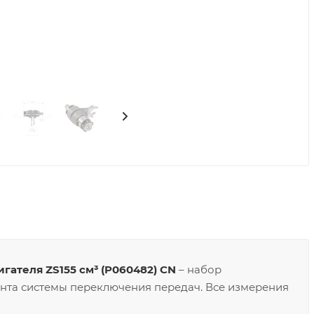
ателя ZS155 см³ (P060482) CN
– набор
нта системы переключения передач. Все измерения