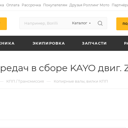
ка
Оплата
Рассрочка
Покупателям
Друзья Роллинг Мото
Партнёр
Каталог
ПО
Г
ХНИКА
ЭКИПИРОВКА
ЗАПЧАСТИ
Р
едач в сборе KAYO двиг. Z
—
—
КПП / Трансмиссия
Копирные валы, вилки КПП