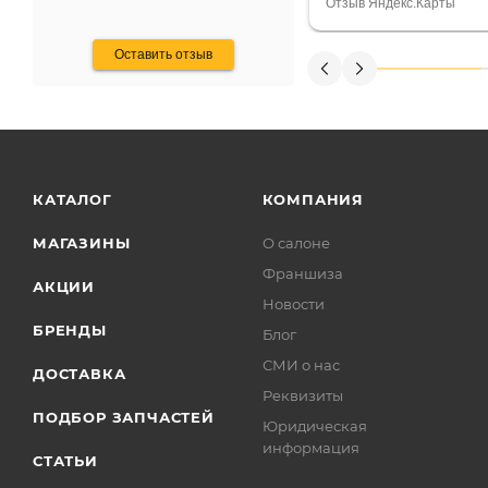
Считаю, что это гов
Отзыв Яндекс.Карты
получения денег, ч
Оставить отзыв
КАТАЛОГ
КОМПАНИЯ
МАГАЗИНЫ
О салоне
Франшиза
АКЦИИ
Новости
БРЕНДЫ
Блог
СМИ о нас
ДОСТАВКА
Реквизиты
ПОДБОР ЗАПЧАСТЕЙ
Юридическая
информация
СТАТЬИ