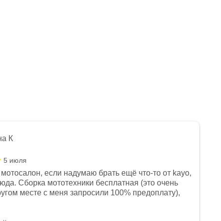
на К
5 июля
мотосалон, если надумаю брать ещё что-то от kayo,
сюда. Сборка мототехники бесплатная (это очень
другом месте с меня запросили 100% предоплату),
и документы выдали. Брала технику с ПТС, на учёт
а вообще без проблем. Менеджеру Юлии большое