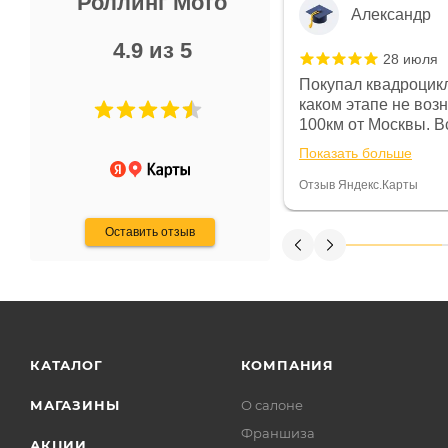
Роллинг Мото
Александр
4.9 из 5
28 июля
 в магазине чисто, цены везде
Покупал квадроцикл
огут. Не понравились условия
каком этапе не воз
предоплата и дают только на год)
100км от Москвы. Вс
ают что человек купит и
спидометре всегда 
Показать больше
некому.
постоянно были на 
Считаю, что это гов
Отзыв Яндекс.Карты
получения денег, ч
Оставить отзыв
КАТАЛОГ
КОМПАНИЯ
МАГАЗИНЫ
О салоне
Франшиза
АКЦИИ