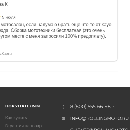
на К
5 июля
мотосалон, если надумаю брать ещё что-то от kayo,
сюда. Сборка мототехники бесплатная (это очень
другом месте с меня запросили 100% предоплату),
и документы выдали. Брала технику с ПТС, на учёт
а вообще без проблем. Менеджеру Юлии большое
тдельное, всегда на связи, очень детально всё
с.Карты
. 👍
ПОКУПАТЕЛЯМ
8 (800) 555-66-98
Как купить
INFO@ROLLINGMOTO.RU
Гарантия на товар