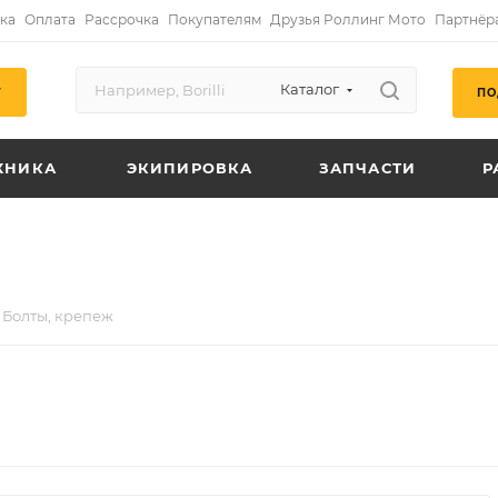
ка
Оплата
Рассрочка
Покупателям
Друзья Роллинг Мото
Партнёр
Каталог
ПО
Г
ХНИКА
ЭКИПИРОВКА
ЗАПЧАСТИ
Р
Болты, крепеж