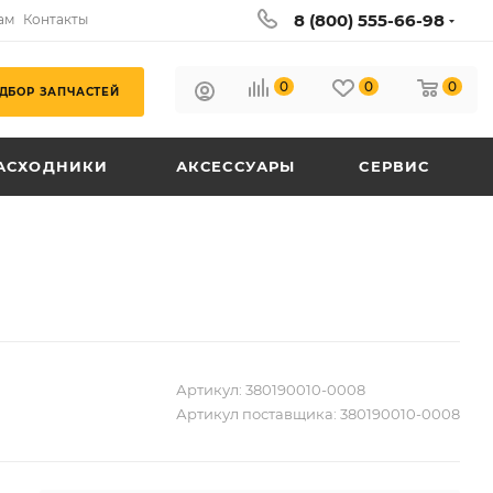
8 (800) 555-66-98
ам
Контакты
0
0
0
ДБОР ЗАПЧАСТЕЙ
АСХОДНИКИ
АКСЕССУАРЫ
СЕРВИС
Артикул:
380190010-0008
Артикул поставщика:
380190010-0008