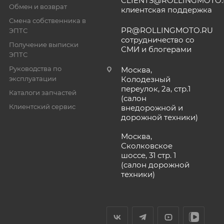
CLIENTS@ROLLINGMOTO
Обмен и возврат
клиентская поддержка
Смена собственника в
PR@ROLLINGMOTO.RU
ЭПТС
сотрудничество со
Получение выписки
СМИ и блогерами
ЭПТС
Руководства по
Москва,
эксплуатации
Колодезный
переулок, 2а, стр.1
Каталоги запчастей
(салон
Клиентский сервис
внедорожной и
дорожной техники)
Москва,
Сколковское
шоссе, 31 стр. 1
(салон дорожной
техники)