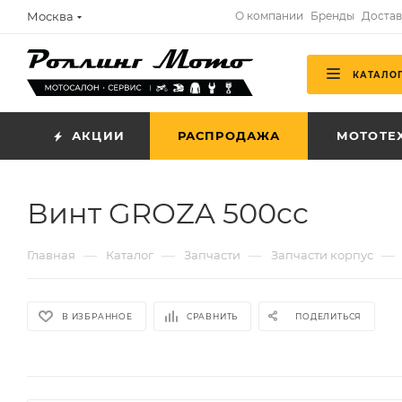
Москва
О компании
Бренды
Достав
КАТАЛО
АКЦИИ
РАСПРОДАЖА
МОТОТЕ
Винт GROZA 500cc
—
—
—
—
Главная
Каталог
Запчасти
Запчасти корпус
В ИЗБРАННОЕ
СРАВНИТЬ
ПОДЕЛИТЬСЯ