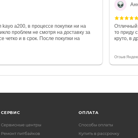
Ан
 kayo a200, в процессе покупки ни на
Отличный 
никло проблем не смотря на доставку за
то приду 
е четко и в срок. После покупки на
круто, в 
был 0, при этом представители магазина
все чеки 
связи и в итоге проблема была решена.
поставил
орит о небезразличии к клиенту после
спасибо о
Отзыв Яндек
то на сегодняшний день редкость.
объясняют
СЕРВИС
ОПЛАТА
Сервисные центры
Способы оплаты
Ремонт питбайков
Купить в рассрочку